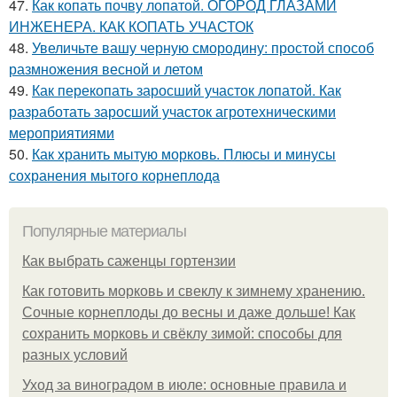
47.
Как копать почву лопатой. ОГОРОД ГЛАЗАМИ
ИНЖЕНЕРА. КАК КОПАТЬ УЧАСТОК
48.
Увеличьте вашу черную смородину: простой способ
размножения весной и летом
49.
Как перекопать заросший участок лопатой. Как
разработать заросший участок агротехническими
мероприятиями
50.
Как хранить мытую морковь. Плюсы и минусы
сохранения мытого корнеплода
Популярные материалы
Как выбрать саженцы гортензии
Как готовить морковь и свеклу к зимнему хранению.
Сочные корнеплоды до весны и даже дольше! Как
сохранить морковь и свёклу зимой: способы для
разных условий
Уход за виноградом в июле: основные правила и