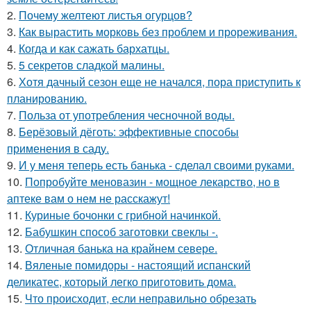
2.
Почему желтеют листья огурцов?
3.
Как вырастить морковь без проблем и прореживания.
4.
Когда и как сажать бархатцы.
5.
5 секретов сладкой малины.
6.
Хотя дачный сезон еще не начался, пора приступить к
планированию.
7.
Польза от употребления чесночной воды.
8.
Берёзовый дёготь: эффективные способы
применения в саду.
9.
И у меня теперь есть банька - сделал своими руками.
10.
Попробуйте меновазин - мощное лекарство, но в
аптеке вам о нем не расскажут!
11.
Куриные бочонки с грибной начинкой.
12.
Бабушкин способ заготовки свеклы -.
13.
Отличная банька на крайнем севере.
14.
Вяленые помидоры - настоящий испанский
деликатес, который легко приготовить дома.
15.
Что происходит, если неправильно обрезать