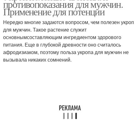
противопоказания для мужчин.
поджелудочной железы
Применение для потенции
Нередко многие задаются вопросом, чем полезен укроп
для мужчин. Такое растение служит
Укроп для мужчин
основнымсоставляющим ингредиентом здорового
питания. Еще в глубокой древности оно считалось
афродизиаком, поэтому польза укропа для мужчин не
вызывала никаких сомнений.