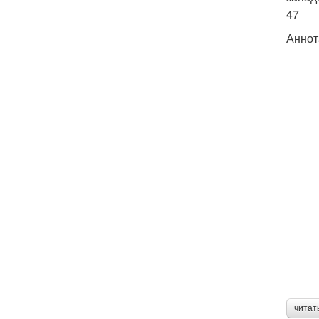
47
Аннот
читат