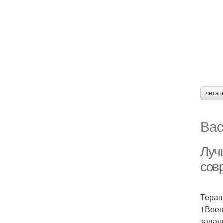
читат
Вас
Луч
сов
Терап
1Воен
запад