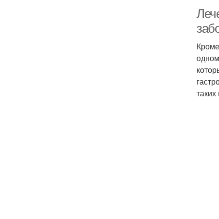
Леч
заб
Кроме
одном
котор
гастр
таких