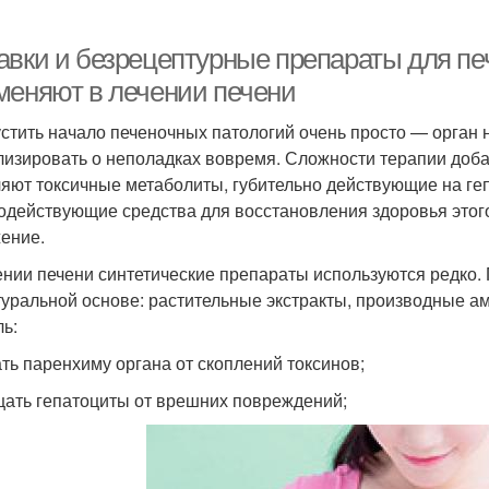
авки и безрецептурные препараты для пе
меняют в лечении печени
стить начало печеночных патологий очень просто — орган 
лизировать о неполадках вовремя. Сложности терапии доба
яют токсичные метаболиты, губительно действующие на ге
одействующие средства для восстановления здоровья этог
ение.
ении печени синтетические препараты используются редко
туральной основе: растительные экстракты, производные 
ль:
ть паренхиму органа от скоплений токсинов;
ать гепатоциты от врешних повреждений;