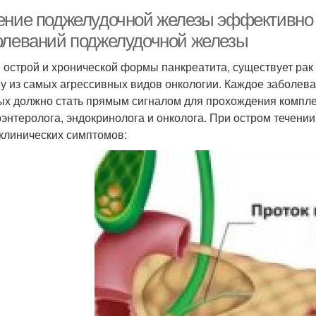
ение поджелудочной железы эффективно
олеваний поджелудочной железы
 острой и хронической формы панкреатита, существует рак
у из самых агрессивных видов онкологии. Каждое заболев
ых должно стать прямым сигналом для прохождения компле
оэнтеролога, эндокринолога и онколога. При остром течении
 клинических симптомов: