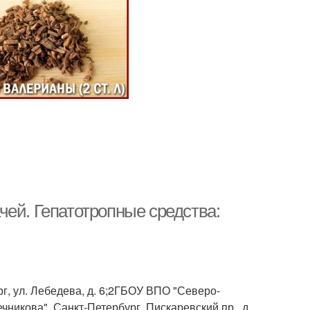
ей. Гепатотропные средства:
г, ул. Лебедева, д. 6;2ГБОУ ВПО "Северо-
никова", Санкт-Петербург, Пискаревский пр., д.