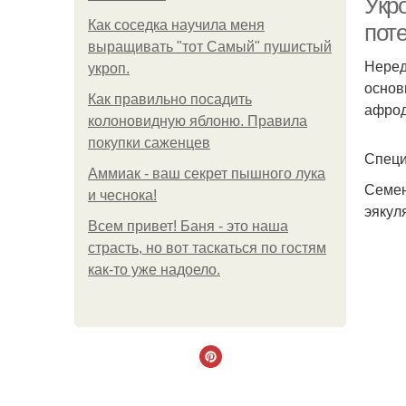
Укр
Как соседка научила меня
пот
выращивать "тот Самый" пушистый
Неред
укроп.
основ
Как правильно посадить
афрод
колоновидную яблоню. Правила
покупки саженцев
Специ
Аммиак - ваш секрет пышного лука
Семен
и чеснока!
эякул
Всем привет! Баня - это наша
страсть, но вот таскаться по гостям
как-то уже надоело.