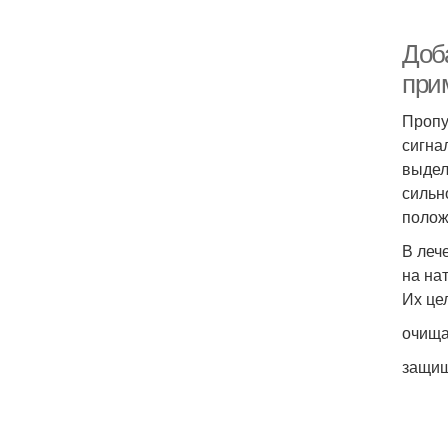
Доб
при
Пропу
сигна
выдел
сильн
полож
В леч
на на
Их це
очища
защищ