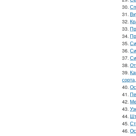
30.
Сп
31.
Вк
32.
Кр
33.
Пр
34.
Пр
35.
Си
36.
Си
37.
Си
38.
От
39.
Ка
сорта
40.
Ос
41.
Пе
42.
Ме
43.
Уз
44.
Шт
45.
Ст
46.
Ос