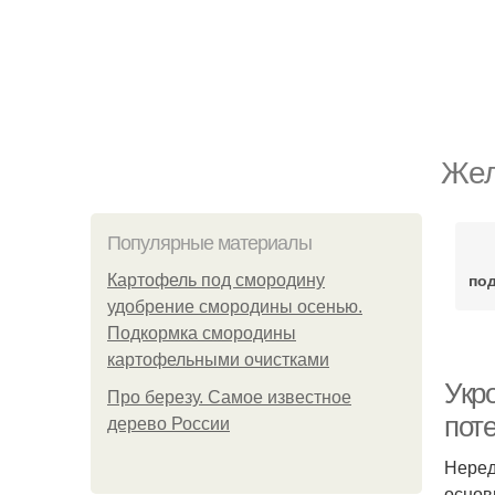
Жел
Популярные материалы
по
Картофель под смородину
удобрение смородины осенью.
Подкормка смородины
картофельными очистками
Укр
Про березу. Самое известное
пот
дерево России
Неред
основ