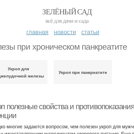
ЗЕЛЁНЫЙ САД
всё для дачи и сада
главная
новости
статьи
езы при хроническом панкреатите
Укроп для
Укроп при панкреатите
джелудочной железы
оп полезные свойства и противопоказани
енции
ко многие задаются вопросом, чем полезен укроп для мужч
нымсоставляющим ингредиентом здорового питания. Еще в 