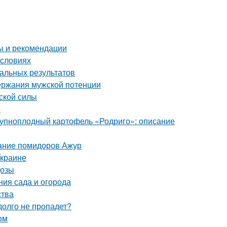
ты и рекомендации
условиях
мальных результатов
ержания мужской потенции
ской силы
о
Крупноплодный картофель «Родриго»: описание
сание помидоров Ажур
Украине
дозы
ния сада и огорода
ства
долго не пропадет?
ом