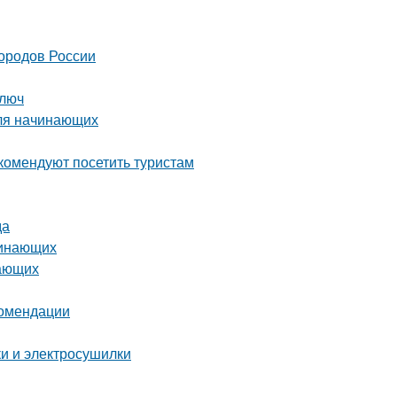
городов России
ключ
для начинающих
комендуют посетить туристам
да
чинающих
нающих
комендации
ки и электросушилки