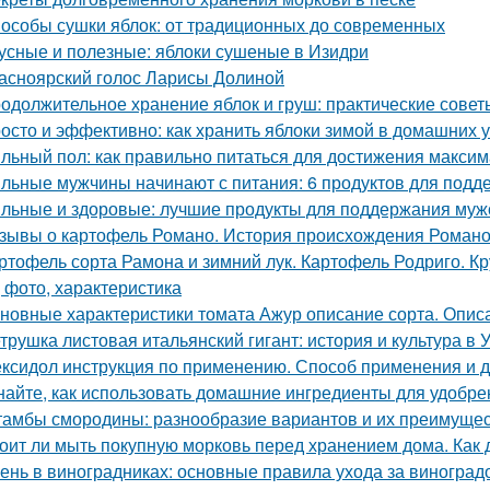
особы сушки яблок: от традиционных до современных
усные и полезные: яблоки сушеные в Изидри
асноярский голос Ларисы Долиной
одолжительное хранение яблок и груш: практические сове
осто и эффективно: как хранить яблоки зимой в домашних 
льный пол: как правильно питаться для достижения макси
льные мужчины начинают с питания: 6 продуктов для подд
льные и здоровые: лучшие продукты для поддержания муж
зывы о картофель Романо. История происхождения Роман
ртофель сорта Рамона и зимний лук. Картофель Родриго. 
, фото, характеристика
новные характеристики томата Ажур описание сорта. Опи
трушка листовая итальянский гигант: история и культура в 
ксидол инструкция по применению. Способ применения и 
найте, как использовать домашние ингредиенты для удобре
амбы смородины: разнообразие вариантов и их преимуще
оит ли мыть покупную морковь перед хранением дома. Как 
ень в виноградниках: основные правила ухода за виноград