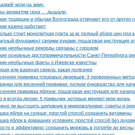
адкий чили на зиму.
вы ароматом сена … дышали.
кие традиции и обычаи Волгограда отличают его от других 
кие казино работают
олько стоит монолитная плита за м: полный обзор цен под 
итный фундамент своими руками: пошаговая инструкция 
кие необычные рекорды связаны с городом
кие основные достопримечательности Санкт-Петербурга ре
кие необычные факты о Ижевске известны
рая или вареная свекла: какая полезнее
сенняя прививка плодовых деревьев: 3 проверенных мето
ренки для весенней прививки: полное руководство для на
сенняя прививка яблони: пошаговая инструкция для начи
о я всегда делаю: 5 привычек, которые меняют мою жизнь
жно ли высушить шиповник в микроволновке: советы и ре
шка яблок на солнце: простой способ сохранить витамины
шка яблок в домашних условиях: простой способ без духов
осто и эффективно: сохранить морковь в погребе до весны
креты долговременного хранения моркови в песке