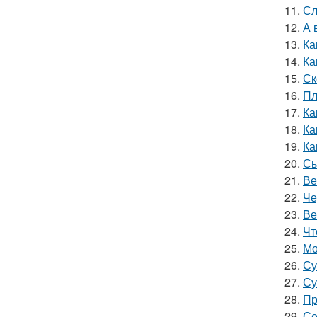
11.
Сл
12.
А 
13.
Ка
14.
Ка
15.
Ск
16.
Пл
17.
Ка
18.
Ка
19.
Ка
20.
Сы
21.
Ве
22.
Че
23.
Ве
24.
Чт
25.
Мо
26.
Су
27.
Су
28.
Пр
29.
Се