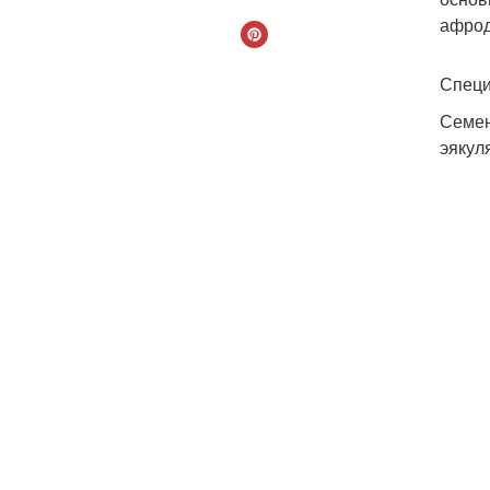
афрод
Специ
Семен
эякул