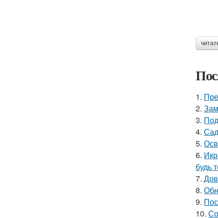
читат
Пос
1.
Пре
2.
Зам
3.
Под
4.
Сад
5.
Осв
6.
Икр
будь 
7.
Дов
8.
Обн
9.
Пос
10.
Со