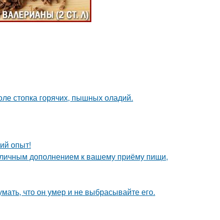
толе стопка горячих, пышных оладий.
ий опыт!
 отличным дополнением к вашему приёму пищи,
мать, что он умер и не выбрасывайте его.