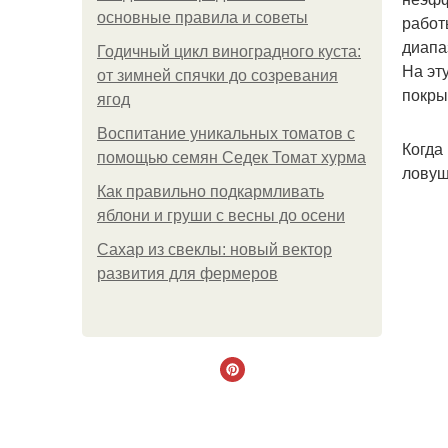
основные правила и советы
работ
диапа
Годичный цикл виноградного куста:
На эт
от зимней спячки до созревания
покры
ягод
Воспитание уникальных томатов с
Когда
помощью семян Седек Томат хурма
ловуш
Как правильно подкармливать
яблони и груши с весны до осени
Сахар из свеклы: новый вектор
развития для фермеров