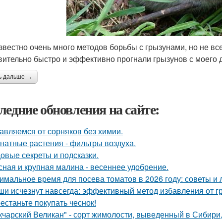
звестно очень много методов борьбы с грызунами, но не вс
вительно быстро и эффективно прогнали грызунов с моего д
ь дальше →
ледние обновления на сайте:
авляемся от сорняков без химии.
натные растения - фильтры воздуха.
овые секреты и подсказки.
сная и крупная малина - весеннее удобрение.
имальное время для посева томатов в 2026 году: советы и 
и исчезнут навсегда: эффективный метод избавления от г
естаньте покупать чеснок!
кчарский Великан" - сорт жимолости, выведенный в Сибири