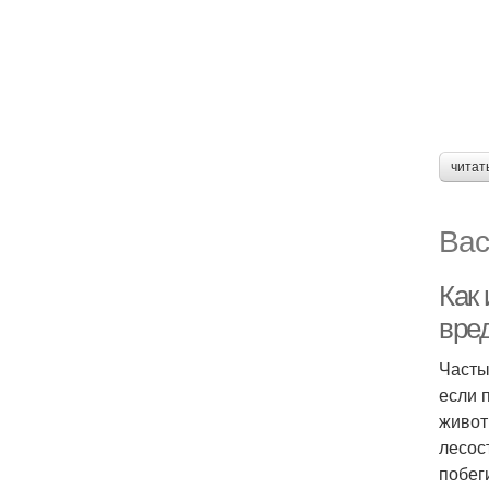
читат
Вас
Как
вре
Часты
если 
живот
лесос
побег