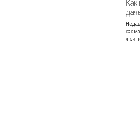
Как 
дач
Недав
как м
я ей 