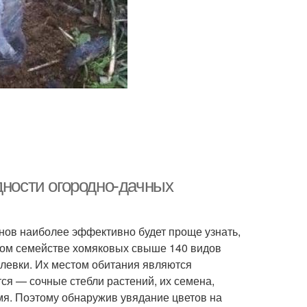
дности огородно-дачных
унов наиболее эффективно будет проще узнать,
этом семействе хомяковых свыше 140 видов
левки. Их местом обитания являются
тся — сочные стебли растений, их семена,
емя. Поэтому обнаружив увядание цветов на