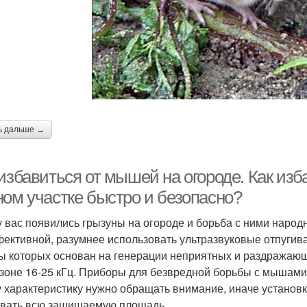
ь дальше →
 избавиться от мышей на огороде. Как из
ном участке быстро и безопасно?
у вас появились грызуны на огороде и борьба с ними наро
ективной, разумнее использовать ультразвуковые отпугива
ы которых основан на генерации неприятных и раздражающ
зоне 16-25 кГц. Приборы для безвредной борьбы с мышами
у характеристику нужно обращать внимание, иначе установ
вать всю защищаемую площадь.