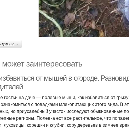
ь дальше →
 может заинтересовать
 избавиться от мышей в огороде. Разнови
дителей
е гостьи на даче — полевые мыши, как избавиться от грыз
познакомиться с повадками млекопитающих этого вида. В 
ных, но приусадебный участок исследуют обыкновенные по
тепные регионы. Полевка ест все растительное, что попаде
и, луковицы, корешки и клубни, кору деревьев в зимнее вр