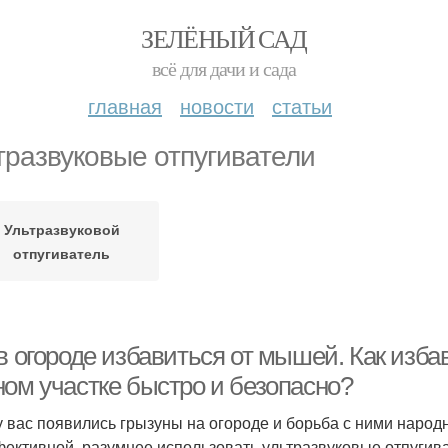
ЗЕЛЁНЫЙ САД
всё для дачи и сада
главная
новости
статьи
тразвуковые отпугиватели
Ультразвуковой
отпугиватель
 в огороде избавиться от мышей. Как изб
ном участке быстро и безопасно?
у вас появились грызуны на огороде и борьба с ними наро
ективной, разумнее использовать ультразвуковые отпугива