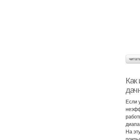
читат
Как
дач
Если 
неэфф
работ
диапа
На эт
покры