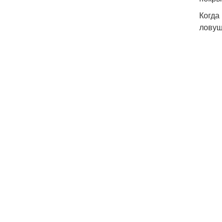
Когда
ловуш