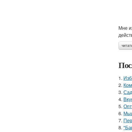
Мне и
дейст
читат
Пос
1.
Изб
2.
Ком
3.
Сад
4.
Вку
5.
Опт
6.
Мыш
7.
Пер
8.
"Ба