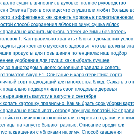
к долго сушить шиповник в духовке: полное руководство
сни Элвина Грея в столице: что слушатели любят больше в
осто и эффективно: как хранить морковь в полиэтиленовом
остой способ сохранения яблок на зиму: сушка яблок
к правильно хранить морковь в течение зимы без потерь
головок 1: Как правильно хранить яблоки в домашних усло
одукты для крепкого мужского здоровья: что вы должны зна
чшие продукты для повышения потенциала: наш подбор
еннее удобрение для груши: как выбрать лучшее
од за виноградом в июле: основные правила и советы
рт томатов Ажур F1. Описание и характеристика сорта
личный сорт подходящий для множества блюд. Сажать в от
к правильно подкармливать свои плодовые деревья
к выращивать капусту в августе и сентябре
к копать картошку правильно. Как выбрать срок уборки кар
к правильно вскапывать огород вручную лопатой. Как прав
стойка из личинок восковой моли: секреты создания и при
сеницы на капусте бывают разные. Описание вредителя
пуста квашеная с яблоками на зиму. Способ квашения