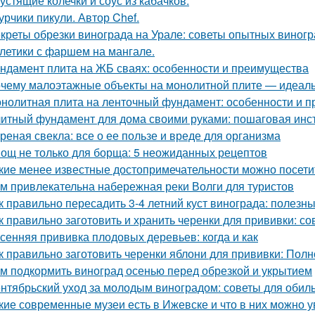
устящие колечки и соус из кабачков.
урчики пикули. Автор Chef.
креты обрезки винограда на Урале: советы опытных виног
летики с фаршем на мангале.
ндамент плита на ЖБ сваях: особенности и преимущества
чему малоэтажные объекты на монолитной плите — идеаль
нолитная плита на ленточный фундамент: особенности и 
итный фундамент для дома своими руками: пошаговая инс
реная свекла: все о ее пользе и вреде для организма
ощ не только для борща: 5 неожиданных рецептов
кие менее известные достопримечательности можно посети
м привлекательна набережная реки Волги для туристов
к правильно пересадить 3-4 летний куст винограда: полезн
к правильно заготовить и хранить черенки для прививки: 
сенняя прививка плодовых деревьев: когда и как
к правильно заготовить черенки яблони для прививки: Пол
м подкормить виноград осенью перед обрезкой и укрытием
нтябрьский уход за молодым виноградом: советы для обил
кие современные музеи есть в Ижевске и что в них можно у