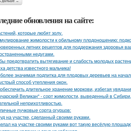
ь дальше →
ледние обновления на сайте:
астений, которые любят золу.
мулирование жимолости к обильному плодоношению: подко
роверенных летних рецептов для поддержания здоровья ваш
остраненными недугами.
бы предотвратить вытягивание и слабость молодых растен
ха детства известного мальчика!
более значимая подпитка для плодовых деревьев на начал
стрый способ утепления окон.
 обеспечить длительное хранение моркови, избегая увядани
кчарский Великан" - сорт жимолости, выведенный в Сибири
ательной неприхотливостью.
личные пучковые сорта огурцов:
уд на участке, сделанный своими руками.
елал на участке своими руками вот такую весёлую площадк