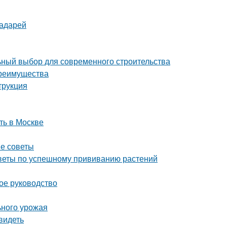
радарей
ный выбор для современного строительства
преимущества
трукция
ть в Москве
ые советы
советы по успешному прививанию растений
ное руководство
ьного урожая
видеть