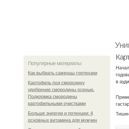
Уни
Кар
Популярные материалы
Начал
Как выбрать саженцы гортензии
годов
в ауд
Картофель под смородину
удобрение смородины осенью.
Приме
Подкормка смородины
гаста
картофельными очистками
Тишин
Больше энергии и потенции: 4
основных витамина для мужчин