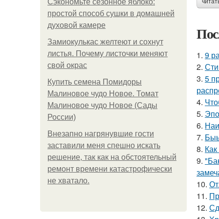
Сэкономьте сезонное яблоко:
читат
простой способ сушки в домашней
духовой камере
Пос
Замиокулькас желтеют и сохнут
листья. Почему листочки меняют
1.
9 р
свой окрас
2.
Сти
3.
5 п
Купить семена Помидоры
распр
Малиновое чудо Новое. Томат
4.
Что
Малиновое чудо Новое (Сады
5.
Эпо
России)
6.
Наи
Внезапно нагрянувшие гости
7.
Быы
заставили меня спешно искать
8.
Как
решение, так как на обстоятельный
9.
"Ба
ремонт времени катастрофически
замеч
не хватало.
10.
От
11.
Пр
12.
Сд