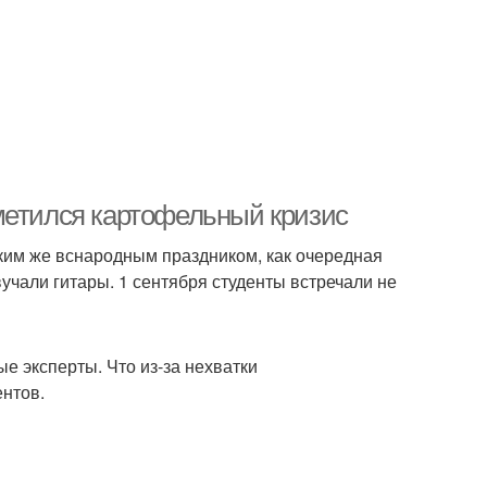
метился картофельный кризис
ким же вснародным праздником, как очередная
учали гитары. 1 сентября студенты встречали не
е эксперты. Что из-за нехватки
ентов.