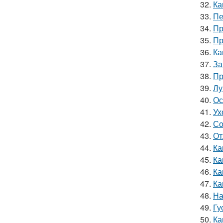
32.
Ка
33.
Пе
34.
Пр
35.
Пр
36.
Ка
37.
За
38.
Пр
39.
Лу
40.
Ос
41.
Ух
42.
Со
43.
От
44.
Ка
45.
Ка
46.
Ка
47.
Ка
48.
На
49.
Гу
50.
Ка