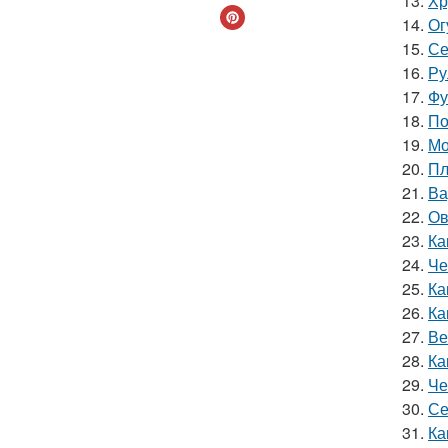
13.
Хр
14.
Ог
15.
Се
16.
Ру
17.
Фу
18.
По
19.
Мо
20.
Пл
21.
Ва
22.
Ов
23.
Ка
24.
Че
25.
Ка
26.
Ка
27.
Ве
28.
Ка
29.
Че
30.
Се
31.
Ка