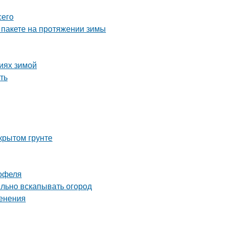
сего
 пакете на протяжении зимы
виях зимой
ть
крытом грунте
тофеля
ильно вскапывать огород
менения