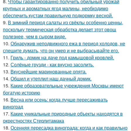
8.
Чтобы гарантированно получить обильный урожай
крупных и ароматных ягод малины, необходимо
обеспечить кустам правильную подкормку весной.
9.
В зимний период салаты из свёклы особенно ценны,
поскольку термическая обработка делает этот овощ
полезнее, чем в сыром виде.
10.
Обнаружив неподвижного ежа в период холодов, не
спешите думать, что он умер и не выбрасывайте его.
11.
Гриль - домик на даче под камышовой кровлей.
12.
Солёные грузди - как вкусно засолить.
13.
Вкуснейшие маринованные опята.
14.
Обшил и утеплил наш дачный домик.
15.
Какие образовательные учреждения Москвы имеют
богатую историю
16.
Весна или осень: когда лучше пересаживать
виноград
17.
Какие уникальные природные объекты находятся в
окрестностях Стерлитамака
18.
Осенняя пересадка винограда: когда и как правильно