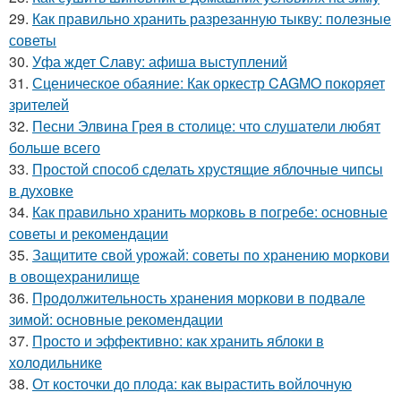
29.
Как правильно хранить разрезанную тыкву: полезные
советы
30.
Уфа ждет Славу: афиша выступлений
31.
Сценическое обаяние: Как оркестр CAGMO покоряет
зрителей
32.
Песни Элвина Грея в столице: что слушатели любят
больше всего
33.
Простой способ сделать хрустящие яблочные чипсы
в духовке
34.
Как правильно хранить морковь в погребе: основные
советы и рекомендации
35.
Защитите свой урожай: советы по хранению моркови
в овощехранилище
36.
Продолжительность хранения моркови в подвале
зимой: основные рекомендации
37.
Просто и эффективно: как хранить яблоки в
холодильнике
38.
От косточки до плода: как вырастить войлочную