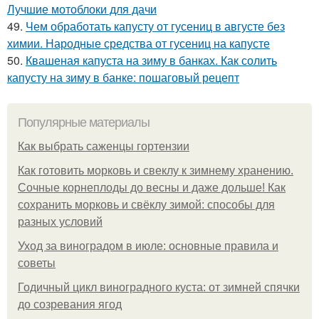
Лучшие мотоблоки для дачи
49.
Чем обработать капусту от гусениц в августе без
химии. Народные средства от гусениц на капусте
50.
Квашеная капуста на зиму в банках. Как солить
капусту на зиму в банке: пошаговый рецепт
Популярные материалы
Как выбрать саженцы гортензии
Как готовить морковь и свеклу к зимнему хранению.
Сочные корнеплоды до весны и даже дольше! Как
сохранить морковь и свёклу зимой: способы для
разных условий
Уход за виноградом в июле: основные правила и
советы
Годичный цикл виноградного куста: от зимней спячки
до созревания ягод