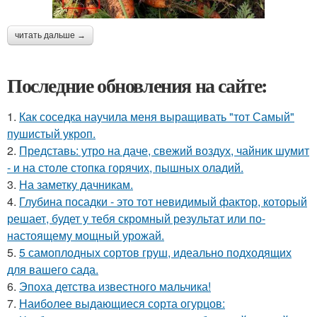
читать дальше →
Последние обновления на сайте:
1.
Как соседка научила меня выращивать "тот Самый"
пушистый укроп.
2.
Представь: утро на даче, свежий воздух, чайник шумит
- и на столе стопка горячих, пышных оладий.
3.
На заметку дачникам.
4.
Глубина посадки - это тот невидимый фактор, который
решает, будет у тебя скромный результат или по-
настоящему мощный урожай.
5.
5 самоплодных сортов груш, идеально подходящих
для вашего сада.
6.
Эпоха детства известного мальчика!
7.
Наиболее выдающиеся сорта огурцов: