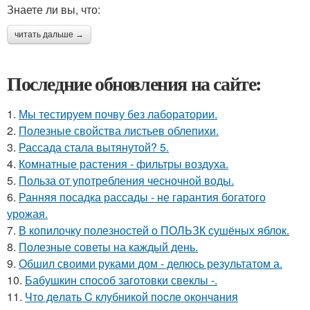
Знаете ли вы, что:
читать дальше →
Последние обновления на сайте:
1.
Мы тестируем почву без лаборатории.
2.
Полезные свойства листьев облепихи.
3.
Рассада стала вытянутой? 5.
4.
Комнатные растения - фильтры воздуха.
5.
Польза от употребления чесночной воды.
6.
Ранняя посадка рассады - не гарантия богатого
урожая.
7.
В копилочку полезностей о ПОЛЬЗК сушёных яблок.
8.
Полезные советы на каждый день.
9.
Обшил своими руками дом - делюсь результатом а.
10.
Бабушкин способ заготовки свеклы -.
11.
Чтo дeлaть C клубникoй пocлe oкoнчaния