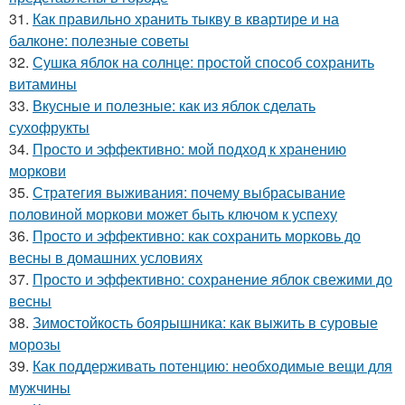
31.
Как правильно хранить тыкву в квартире и на
балконе: полезные советы
32.
Сушка яблок на солнце: простой способ сохранить
витамины
33.
Вкусные и полезные: как из яблок сделать
сухофрукты
34.
Просто и эффективно: мой подход к хранению
моркови
35.
Стратегия выживания: почему выбрасывание
половиной моркови может быть ключом к успеху
36.
Просто и эффективно: как сохранить морковь до
весны в домашних условиях
37.
Просто и эффективно: сохранение яблок свежими до
весны
38.
Зимостойкость боярышника: как выжить в суровые
морозы
39.
Как поддерживать потенцию: необходимые вещи для
мужчины