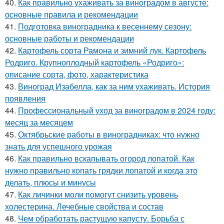
40.
Как правильно ухаживать за виноградом в августе:
основные правила и рекомендации
41.
Подготовка виноградника к весеннему сезону:
основные работы и рекомендации
42.
Картофель сорта Рамона и зимний лук. Картофель
Родриго. Крупноплодный картофель «Родриго»:
описание сорта, фото, характеристика
43.
Виноград Изабелла, как за ним ухаживать. История
появления
44.
Профессиональный уход за виноградом в 2024 году:
месяц за месяцем
45.
Октябрьские работы в виноградниках: что нужно
знать для успешного урожая
46.
Как правильно вскапывать огород лопатой. Как
нужно правильно копать грядки лопатой и когда это
делать, плюсы и минусы
47.
Как личинки моли помогут снизить уровень
холестерина. Лечебные свойства и состав
48.
Чем обработать растущую капусту. Борьба с