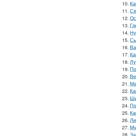
10.
Ка
11.
Се
12.
Ос
13.
Гд
14.
Ну
15.
Сы
16.
Ва
17.
Ка
18.
Лу
19.
По
20.
Ве
21.
Ма
22.
Ка
23.
Ши
24.
По
25.
Ка
26.
Ли
27.
Му
28.
За