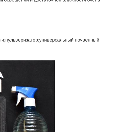
ени;пульверизатор;универсальный почвенный