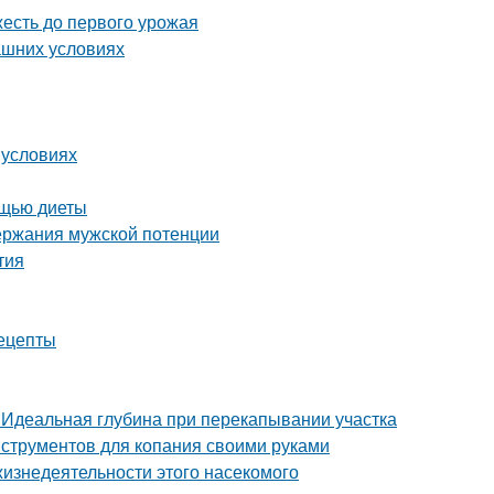
жесть до первого урожая
ашних условиях
 условиях
ощью диеты
ержания мужской потенции
тия
ецепты
. Идеальная глубина при перекапывании участка
нструментов для копания своими руками
жизнедеятельности этого насекомого