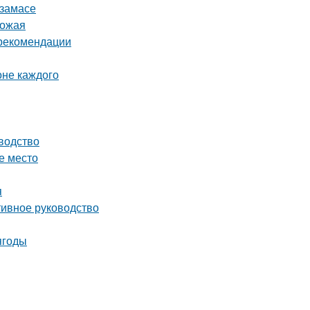
рзамасе
рожая
 рекомендации
оне каждого
водство
е место
я
тивное руководство
ягоды