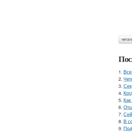
читат
Пос
1.
Все
2.
Чет
3.
Сек
4.
Ког
5.
Как
6.
Отц
7.
Сей
8.
В с
9.
Под