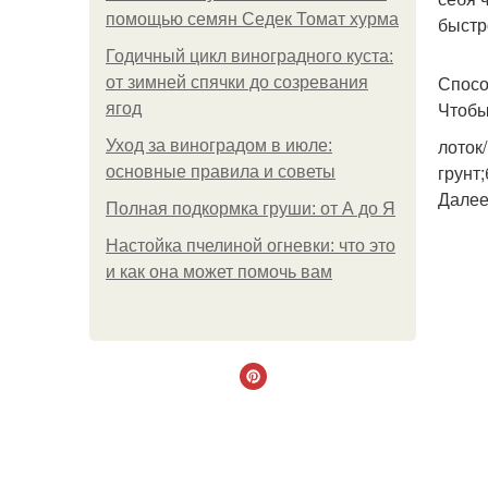
помощью семян Седек Томат хурма
быстр
Годичный цикл виноградного куста:
Спосо
от зимней спячки до созревания
Чтобы
ягод
лоток
Уход за виноградом в июле:
грунт
основные правила и советы
Далее
Полная подкормка груши: от А до Я
Настойка пчелиной огневки: что это
и как она может помочь вам