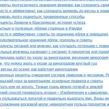
креты долгосрочного хранения моркови: как сохранить све
осто и эффективно: как сохранить морковь до весны в дом
рковь долго храниться: проверенные способы
нцерты Дидюли в Красноярске: история успеха
усные и полезные: яблоки сушеные в Изидри
осто и эффективно: советы по хранению яблок в домашних
одолжительное хранение яблок: подходы и советы
одукты питания для мужчин: как улучшить потенцию с пом
льные мужчины начинают с питания: 6 продуктов для подд
лендарь работ по уходу за виноградом: весенние мероприя
е, что нужно знать о уходе за виноградом круглый год
 весны до осени: как работает виноградник
родные рецепты очищения сосудов лимоном и чесноком. Р
ньский уход за виноградом: основные правила и советы
пать или не копать. Тонкая грань между почвой и землей
гкий способ перекопать огород » Изобретения и самоделки
к пользоваться лопатой и правильно выкопать яму. Виды и
схождение восковой моли: невероятная польза продуктов 