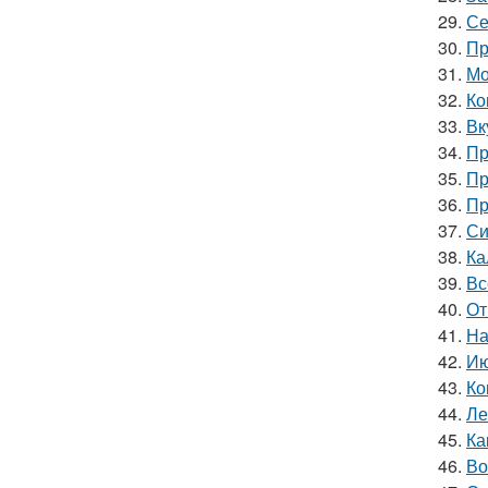
29.
Се
30.
Пр
31.
Мо
32.
Ко
33.
Вк
34.
Пр
35.
Пр
36.
Пр
37.
Си
38.
Ка
39.
Вс
40.
От
41.
На
42.
Ию
43.
Ко
44.
Ле
45.
Ка
46.
Во