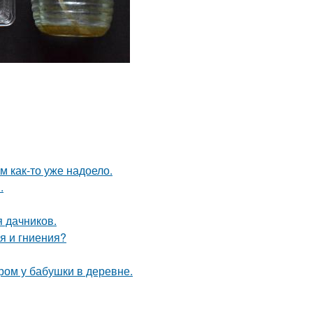
ям как-то уже надоело.
.
я дачников.
я и гниения?
тром у бабушки в деревне.