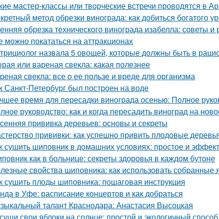
кие мастер-классы или творческие встречи проводятся в А
кретный метод обрезки винограда: как добиться богатого у
енняя обрезка технического винограда изабелла: советы и
е можно покататься на аттракционах
трициолог назвала 5 овощей, которые должны быть в раци
рая или вареная свекла: какая полезнее
реная свекла: все о ее пользе и вреде для организма
к Санкт-Петербург был построен на воде
чшее время для пересадки винограда осенью: Полное руко
лное руководство: как и когда пересадить виноград на ново
сенняя прививка деревьев: основы и секреты
стерство прививки: как успешно привить плодовые деревь
к сушить шиповник в домашних условиях: простое и эффек
повник как в больнице: секреты здоровья в каждом бутоне
лезные свойства шиповника: как использовать собранные 
к сушить плоды шиповника: пошаговая инструкция
нда в Уфе: расписание концертов и как добраться
зыкальный талант Краснодара: Анастасия Высоцкая
суши свои яблоки на солнце: простой и экологичный способ