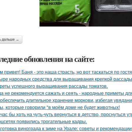
ь дальше →
ледние обновления на сайте:
м привет! Баня - это наша страсть, но вот таскаться по гост
ыре народных средства для выращивания крепкой рассады
реты успешного выращивания рассады томатов.
да не рекомендуется сажать и сеять - народные приметы дл
 обеспечить длительное хранение моркови, избегая увядани
ы, которые говорили "в моём доме не будет животных!
час бы хоть на чуть-чуть вернуться в детство, проснуться у
оцсетях появились трогательные кадры.
готовка винограда к зиме на Урале: советы и рекомендации