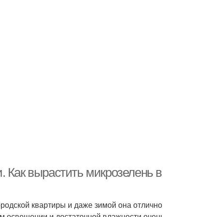
. Как вырастить микрозелень в
ородской квартиры и даже зимой она отлично
ем освещении и достаточной влажности очень