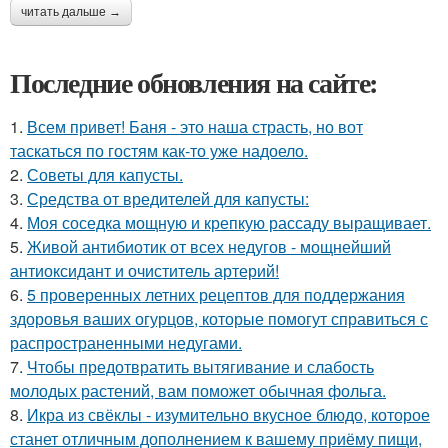
читать дальше →
Последние обновления на сайте:
1.
Всем привет! Баня - это наша страсть, но вот
таскаться по гостям как-то уже надоело.
2.
Советы для капусты.
3.
Средства от вредителей для капусты:
4.
Моя соседка мощную и крепкую рассаду выращивает.
5.
Живой антибиотик от всех недугов - мощнейший
антиоксидант и очиститель артерий!
6.
5 проверенных летних рецептов для поддержания
здоровья ваших огурцов, которые помогут справиться с
распространенными недугами.
7.
Чтобы предотвратить вытягивание и слабость
молодых растений, вам поможет обычная фольга.
8.
Икра из свёклы - изумительно вкусное блюдо, которое
станет отличным дополнением к вашему приёму пищи,