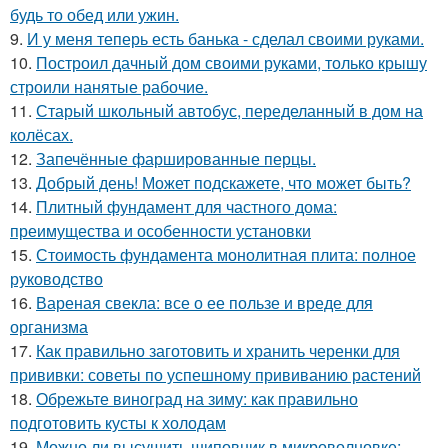
будь то обед или ужин.
9.
И у меня теперь есть банька - сделал своими руками.
10.
Построил дачный дом своими руками, только крышу
строили нанятые рабочие.
11.
Старый школьный автобус, переделанный в дом на
колёсах.
12.
Запечённые фаршированные перцы.
13.
Добрый день! Может подскажете, что может быть?
14.
Плитный фундамент для частного дома:
преимущества и особенности установки
15.
Стоимость фундамента монолитная плита: полное
руководство
16.
Вареная свекла: все о ее пользе и вреде для
организма
17.
Как правильно заготовить и хранить черенки для
прививки: советы по успешному прививанию растений
18.
Обрежьте виноград на зиму: как правильно
подготовить кусты к холодам
19.
Можно ли высушить шиповник в микроволновке: