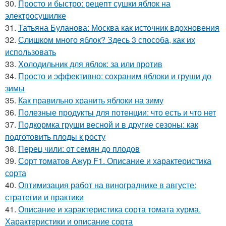
30.
Просто и быстро: рецепт сушки яблок на
электросушилке
31.
Татьяна Буланова: Москва как источник вдохновения
32.
Слишком много яблок? Здесь 3 способа, как их
использовать
33.
Холодильник для яблок: за или против
34.
Просто и эффективно: сохраним яблоки и груши до
зимы
35.
Как правильно хранить яблоки на зиму
36.
Полезные продукты для потенции: что есть и что нет
37.
Подкормка груши весной и в другие сезоны: как
подготовить плоды к росту
38.
Перец чили: от семян до плодов
39.
Сорт томатов Ажур F1. Описание и характеристика
сорта
40.
Оптимизация работ на винограднике в августе:
стратегии и практики
41.
Описание и характеристика сорта томата хурма.
Характеристики и описание сорта