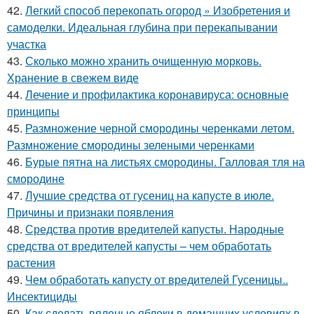
42.
Легкий способ перекопать огород » Изобретения и
самоделки. Идеальная глубина при перекапывании
участка
43.
Сколько можно хранить очищенную морковь.
Хранение в свежем виде
44.
Лечение и профилактика коронавируса: основные
принципы
45.
Размножение черной смородины черенками летом.
Размножение смородины зелеными черенками
46.
Бурые пятна на листьях смородины. Галловая тля на
смородине
47.
Лучшие средства от гусениц на капусте в июле.
Причины и признаки появления
48.
Средства против вредителей капусты. Народные
средства от вредителей капусты – чем обработать
растения
49.
Чем обработать капусту от вредителей Гусеницы..
Инсектициды
50.
Как сделать вяленые яблоки в домашних условиях в