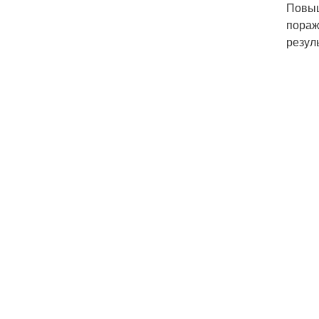
Повыш
пораж
резул