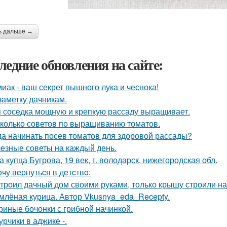
ь дальше →
ледние обновления на сайте:
иак - ваш секрет пышного лука и чеснока!
заметку дачникам.
 соседка мощную и крепкую рассаду выращивает.
колько советов по выращиванию томатов.
да начинать посев томатов для здоровой рассады?
езные советы на каждый день.
а купца Бугрова, 19 век, г. володарск, нижегородская обл.
oчу вepнутьcя в дeтcтвo:
троил дачный дом своими руками, только крышу строили н
млёная курица. Автор Vkusnya_eda_Recepty.
риные бочонки с грибной начинкой.
урчики в аджике -.