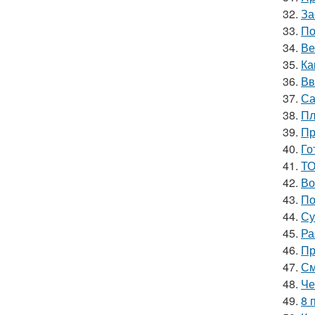
32.
За
33.
По
34.
Ве
35.
Ка
36.
Вв
37.
Са
38.
Пл
39.
Пр
40.
Го
41.
ТО
42.
Во
43.
По
44.
Су
45.
Ра
46.
Пр
47.
См
48.
Че
49.
8 