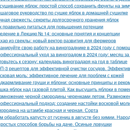
сушивание яблок: простой способ сохранить фрукты на зим
шаговое руководство по сушке яблок в домашней сушилке
чная свежесть: секреты долгосрочного хранения яблок
к правильно питаться для повышения потенции
едение в Лекцию № 14: основные понятия и концепции
хар из свеклы: новый вектор развития для фермеров
анируйте свою работу на винограднике в 2024 году с помо
офессиональный уход за виноградом в 2024 году: месяц з
товьтесь к сезону: календарь виноградаря на год в таблице
П-3 рецептов для эффективной очистки сосудов. Эффектив
сковая моль: эффективное лечение для проблем с кожей
дкармливание груши и яблони: основные принципы и реко
шка яблок над газовой плитой. Как высушить яблоки в пом
змножение черной смородины черенками летом. Размноже
офессиональный подход: создание настойки восковой мол
ородина на штамбе красная и черная. Сорта
м обработать капусту от гусениц в августе без химии. Наро
простых способов борьбы на даче. Осиные ловушки