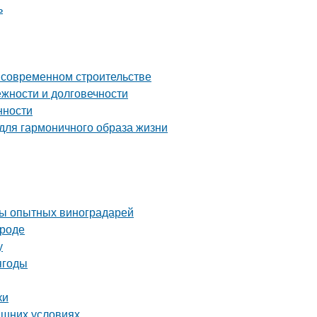
ь
о современном строительстве
жности и долговечности
нности
 для гармоничного образа жизни
еты опытных виноградарей
ороде
у
ягоды
ки
ашних условиях