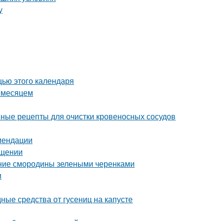
у
щью этого календаря
а месяцем
ные рецепты для очистки кровеносных сосудов
мендации
ещении
ние смородины зелеными черенками
и
дные средства от гусениц на капусте