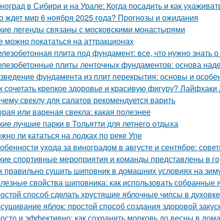
ноград в Сибири и на Урале: Когда посадить и как ухаживат
о ждет мир 6 ноября 2025 года? Прогнозы и ожидания
кие легенды связаны с московскими монастырями
е можно покататься на аттракционах
лезобетонная плита под фундамент: все, что нужно знать 
лезобетонные плиты ленточных фундаментов: основа наде
зведение фундамента из плит перекрытия: основы и особе
к сочетать крепкое здоровье и красивую фигуру? Лайфхаки
чему свеклу для салатов рекомендуется варить
рая или вареная свекла: какая полезнее
кие лучшие парки в Тольятти для летнего отдыха
жно ли кататься на лодках по реке Упе
обенности ухода за виноградом в августе и сентябре: сов
кие спортивные мероприятия и команды представлены в г
к правильно сушить шиповник в домашних условиях на зим
лезные свойства шиповника: как использовать собранные 
остой способ сделать хрустящие яблочные чипсы в духовке
сушивание яблок: простой способ создания здоровой закус
осто и эффективно: как сохранить морковь до весны в дом