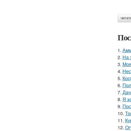
читат
Пос
1.
Амм
2.
На 
3.
Моя
4.
Нес
5.
Ког
6.
Пол
7.
Дач
8.
Я x
9.
Пос
10.
То
11.
Ку
12.
Ог