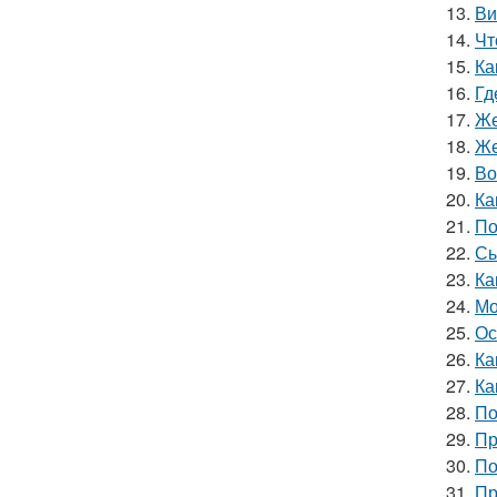
13.
Ви
14.
Чт
15.
Ка
16.
Гд
17.
Же
18.
Же
19.
Во
20.
Ка
21.
По
22.
Сы
23.
Ка
24.
Мо
25.
Ос
26.
Ка
27.
Ка
28.
По
29.
Пр
30.
По
31.
Пр