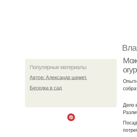
Вла
Мож
Популярные материалы
огу
Автор: Александр шемет.
Опытн
собра
Беседка в сад
Дело 
Разли
Посад
потре