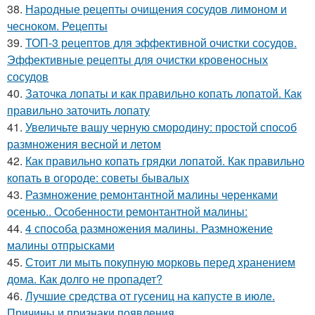
38.
Народные рецепты очищения сосудов лимоном и
чесноком. Рецепты
39.
ТОП-3 рецептов для эффективной очистки сосудов.
Эффективные рецепты для очистки кровеносных
сосудов
40.
Заточка лопаты и как правильно копать лопатой. Как
правильно заточить лопату
41.
Увеличьте вашу черную смородину: простой способ
размножения весной и летом
42.
Как правильно копать грядки лопатой. Как правильно
копать в огороде: советы бывалых
43.
Размножение ремонтантной малины черенками
осенью.. Особенности ремонтантной малины:
44.
4 способа размножения малины. Размножение
малины отпрысками
45.
Стоит ли мыть покупную морковь перед хранением
дома. Как долго не пропадет?
46.
Лучшие средства от гусениц на капусте в июле.
Причины и признаки появления