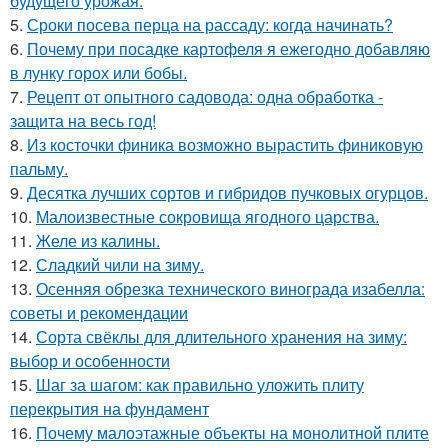
будущего урожая.
5.
Сроки посева перца на рассаду: когда начинать?
6.
Почему при посадке картофеля я ежегодно добавляю
в лунку горох или бобы.
7.
Рецепт от опытного садовода: одна обработка -
защита на весь год!
8.
Из косточки финика возможно вырастить финиковую
пальму.
9.
Десятка лучших сортов и гибридов пучковых огурцов.
10.
Малоизвестные сокровища ягодного царства.
11.
Желе из калины.
12.
Сладкий чили на зиму.
13.
Осенняя обрезка технического винограда изабелла:
советы и рекомендации
14.
Сорта свёклы для длительного хранения на зиму:
выбор и особенности
15.
Шаг за шагом: как правильно уложить плиту
перекрытия на фундамент
16.
Почему малоэтажные объекты на монолитной плите