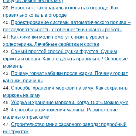
сосудов лимон чеснок мед
39.
Новости », как правильно копать в огороде. Как
правильно копать в огороде
40.
Проектирование системы автоматического полива –
последовательность, особенности и нюансы работы
41.
Как личинки моли помогут снизить уровень
холестерина. Лечебные свойства и состав
42.
Самый простой способ сушки фруктов. Сушим
фрукты и овощи. Как это делать правильно? Основные
моменты
43.
Почему горчат кабачки после жарки. Почему горчат
кабачки, причины
44.
Способы хранения моркови на зиму. Как сохранить
морковь на зиму
45.
Уборка и хранение моркови. Когда 100% можно уже
46.
4 способа размножения малины. Размножение
малины отпрысками
47.
Строительство мини сахарного завода: подробный
инструктаж