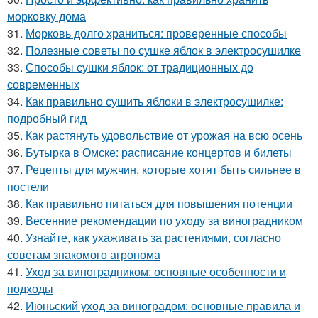
морковку дома
31.
Морковь долго храниться: проверенные способы
32.
Полезные советы по сушке яблок в электросушилке
33.
Способы сушки яблок: от традиционных до
современных
34.
Как правильно сушить яблоки в электросушилке:
подробный гид
35.
Как растянуть удовольствие от урожая на всю осень
36.
Бутырка в Омске: расписание концертов и билеты
37.
Рецепты для мужчин, которые хотят быть сильнее в
постели
38.
Как правильно питаться для повышения потенции
39.
Весенние рекомендации по уходу за виноградником
40.
Узнайте, как ухаживать за растениями, согласно
советам знакомого агронома
41.
Уход за виноградником: основные особенности и
подходы
42.
Июньский уход за виноградом: основные правила и