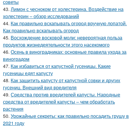
советы
43.
Лимон с чесноком от холестерина. Воздействие на
холестерин – обзор исследований
44.
Как правильно вскапывать огород вручную лопатой.
Как правильно вскапывать огород
45.
Восхождение восковой моли: невероятная польза
продуктов жизнедеятельности этого насекомого
46.
Осень в виноградниках: основные правила ухода за
виноградом
47.
Как избавиться от капустной гусеницы. Какие
гусеницы едят капусту
48.
Как защитить капусту от капустной совки и других
гусениц. Внешний вид вредителя
49.
Средства против вредителей капусты. Народные
средства от вредителей капусты – чем обработать
растения
50.
Урожайные секреты: как правильно посадить грушу в
2021 году