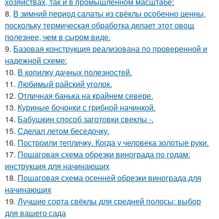
хозяйствах, так и в промышленном масштабе:
8.
В зимний период салаты из свёклы особенно ценны,
поскольку термическая обработка делает этот овощ
полезнее, чем в сыром виде.
9.
Базовая конструкция реализована по проверенной и
надежной схеме:
10.
В копилку дачных полезностей.
11.
Любимый райский уголок.
12.
Отличная банька на крайнем севере.
13.
Куриные бочонки с грибной начинкой.
14.
Бабушкин способ заготовки свеклы -.
15.
Сделал летом беседочку.
16.
Построили тепличку. Когда у человека золотые руки.
17.
Пошаговая схема обрезки винограда по годам:
инструкция для начинающих
18.
Пошаговая схема осенней обрезки винограда для
начинающих
19.
Лучшие сорта свёклы для средней полосы: выбор
для вашего сада