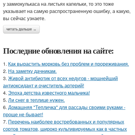
у замиокулькаса на листьях капельки, то это тоже
указывает на самую распространенную ошибку, а какую,
вы сейчас узнаете.
читать дальше →
Последние обновления на сайте:
1.
Как вырастить морковь без проблем и прореживания.
2.
На заметку дачникам.
3.
Живой антибиотик от всех недугов - мощнейший
антиоксидант и очиститель артерий!
4.
Эпоха детства известного мальчика!
5.
Ли снег в теплице нужен.
6.
Домашняя "Тепличка" для рассады своими руками -
проще не бывает!
7.
Перечень наиболее востребованных и популярных
сортов томатов, широко культивируемых как в частных