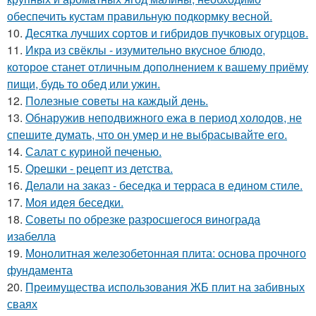
обеспечить кустам правильную подкормку весной.
10.
Десятка лучших сортов и гибридов пучковых огурцов.
11.
Икра из свёклы - изумительно вкусное блюдо,
которое станет отличным дополнением к вашему приёму
пищи, будь то обед или ужин.
12.
Полезные советы на каждый день.
13.
Обнаружив неподвижного ежа в период холодов, не
спешите думать, что он умер и не выбрасывайте его.
14.
Салат с куриной печенью.
15.
Орешки - рецепт из детства.
16.
Делали на заказ - беседка и терраса в едином стиле.
17.
Моя идея беседки.
18.
Советы по обрезке разросшегося винограда
изабелла
19.
Монолитная железобетонная плита: основа прочного
фундамента
20.
Преимущества использования ЖБ плит на забивных
сваях