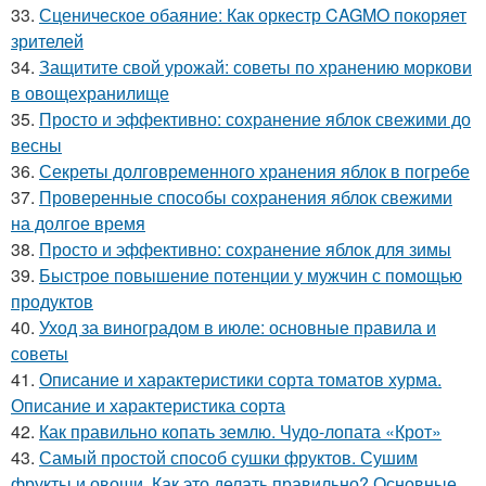
33.
Сценическое обаяние: Как оркестр CAGMO покоряет
зрителей
34.
Защитите свой урожай: советы по хранению моркови
в овощехранилище
35.
Просто и эффективно: сохранение яблок свежими до
весны
36.
Секреты долговременного хранения яблок в погребе
37.
Проверенные способы сохранения яблок свежими
на долгое время
38.
Просто и эффективно: сохранение яблок для зимы
39.
Быстрое повышение потенции у мужчин с помощью
продуктов
40.
Уход за виноградом в июле: основные правила и
советы
41.
Описание и характеристики сорта томатов хурма.
Описание и характеристика сорта
42.
Как правильно копать землю. Чудо-лопата «Крот»
43.
Самый простой способ сушки фруктов. Сушим
фрукты и овощи. Как это делать правильно? Основные