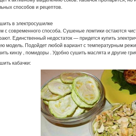
льных способов и рецептов.
ушить в электросушилке
м с современного способа. Сушеные ломтики остаются чист
рают. Единственный недостаток — придется купить электр
ую модель. Подойдет любой вариант с температурным режим
ить кинзу , помидоры . Удобно сушить маслята и другие гри
ушить кабачки: