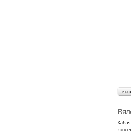
читат
Вял
Кабач
консе