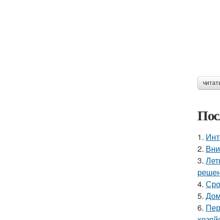
читат
Пос
1.
Инт
2.
Вни
3.
Лет
решен
4.
Сро
5.
Дом
6.
Пер
хозяй