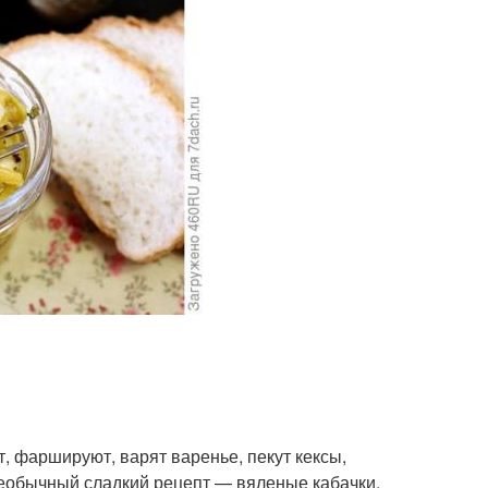
т, фаршируют, варят варенье, пекут кексы,
 необычный сладкий рецепт — вяленые кабачки.