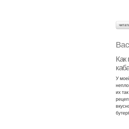
читат
Вас
Как
каб
У мое
непло
их так
рецеп
вкусн
бутер