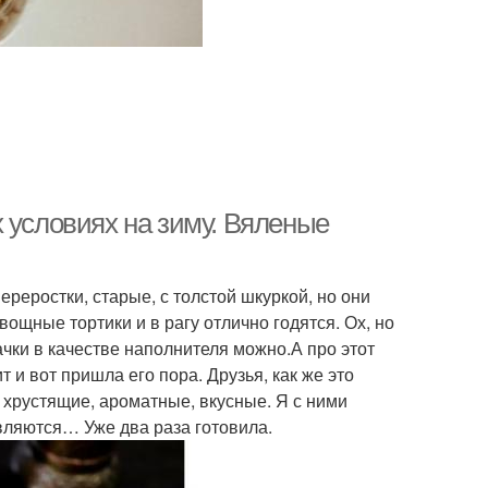
 условиях на зиму. Вяленые
ереростки, старые, с толстой шкуркой, но они
ощные тортики и в рагу отлично годятся. Ох, но
абачки в качестве наполнителя можно.А про этот
 и вот пришла его пора. Друзья, как же это
я хрустящие, ароматные, вкусные. Я с ними
вляются… Уже два раза готовила.