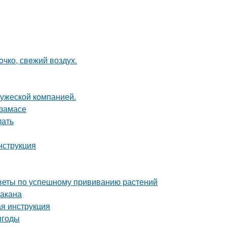
oчко, свeжий воздух.
ружеской компанией.
рзамасе
лать
нструкция
советы по успешному прививанию растений
бакана
ая инструкция
ягоды