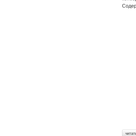
Содер
читат