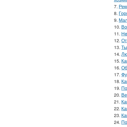
7.
Рек
8.
Гор
9.
Мал
10.
Во
11.
He
12.
От
13.
Ты
14.
Лю
15.
Ка
16.
Об
17.
Фу
18.
Ка
19.
По
20.
Ве
21.
Ка
22.
Ка
23.
Ка
24.
По