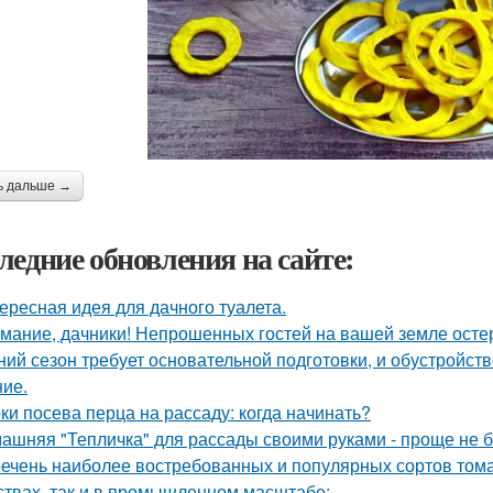
ь дальше →
ледние обновления на сайте:
ересная идея для дачного туалета.
мание, дачники! Непрошенных гостей на вашей земле остер
ний сезон требует основательной подготовки, и обустройств
ие.
ки посева перца на рассаду: когда начинать?
ашняя "Тепличка" для рассады своими руками - проще не б
ечень наиболее востребованных и популярных сортов тома
ствах, так и в промышленном масштабе: