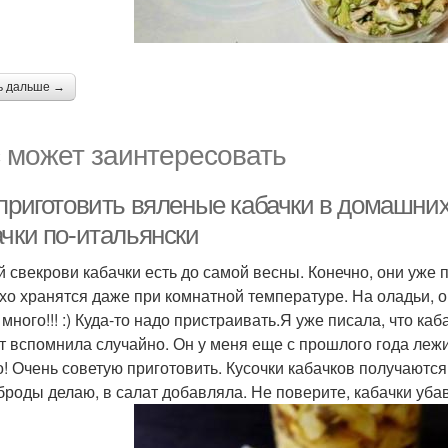
ь дальше →
 может заинтересовать
 приготовить вяленые кабачки в домашних
ачки по-итальянски
й свекрови кабачки есть до самой весны. Конечно, они уже п
хо хранятся даже при комнатной температуре. На оладьи, ов
 много!!! :) Куда-то надо пристраивать.Я уже писала, что к
т вспомнила случайно. Он у меня еще с прошлого года лежит
о! Очень советую приготовить. Кусочки кабачков получаютс
броды делаю, в салат добавляла. Не поверите, кабачки уба