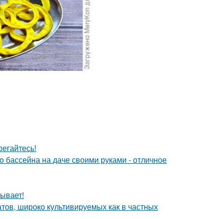
егайтесь!
о бассейна на даче своими руками - отличное
ывает!
тов, широко культивируемых как в частных