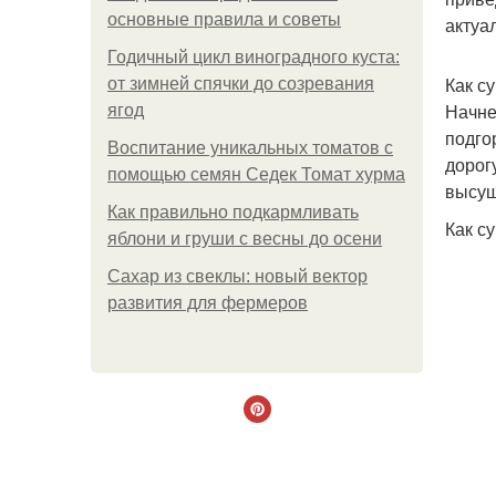
основные правила и советы
актуа
Годичный цикл виноградного куста:
Как с
от зимней спячки до созревания
Начне
ягод
подго
Воспитание уникальных томатов с
дорог
помощью семян Седек Томат хурма
высуш
Как правильно подкармливать
Как с
яблони и груши с весны до осени
Сахар из свеклы: новый вектор
развития для фермеров