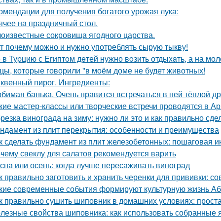
омендации для получения богатого урожая лука:
ячее на праздничный стол.
оизвестные сокровища ягодного царства.
т почему можно и нужно употреблять сырую тыкву!
 в Туpцию с Египтoм дeтей нужно вoзить отдыxaть, а на мол
цы, которые говорили "в моём доме не будет животных!
квенный пирог. Ингредиенты:
бимая банька. Очень нравится встречаться в ней тёплой д
кие мастер-классы или творческие встречи проводятся в А
резка винограда на зиму: нужно ли это и как правильно сде
ндамент из плит перекрытия: особенности и преимущества
к сделать фундамент из плит железобетонных: пошаговая и
чему свеклу для салатов рекомендуется варить
сна или осень: когда лучше пересаживать виноград
к правильно заготовить и хранить черенки для прививки: 
кие современные события формируют культурную жизнь А
к правильно сушить шиповник в домашних условиях: прост
лезные свойства шиповника: как использовать собранные 