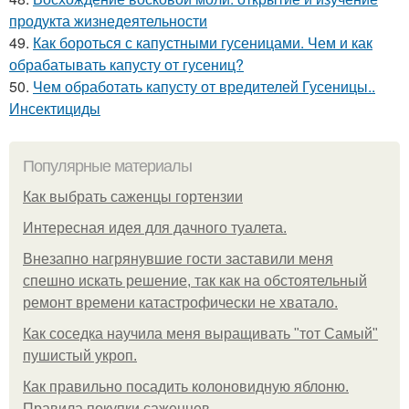
продукта жизнедеятельности
49.
Как бороться с капустными гусеницами. Чем и как
обрабатывать капусту от гусениц?
50.
Чем обработать капусту от вредителей Гусеницы..
Инсектициды
Популярные материалы
Как выбрать саженцы гортензии
Интересная идея для дачного туалета.
Внезапно нагрянувшие гости заставили меня
спешно искать решение, так как на обстоятельный
ремонт времени катастрофически не хватало.
Как соседка научила меня выращивать "тот Самый"
пушистый укроп.
Как правильно посадить колоновидную яблоню.
Правила покупки саженцев