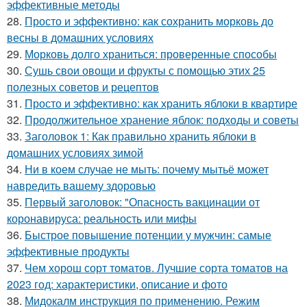
эффективные методы
28.
Просто и эффективно: как сохранить морковь до
весны в домашних условиях
29.
Морковь долго храниться: проверенные способы
30.
Сушь свои овощи и фрукты с помощью этих 25
полезных советов и рецептов
31.
Просто и эффективно: как хранить яблоки в квартире
32.
Продолжительное хранение яблок: подходы и советы
33.
Заголовок 1: Как правильно хранить яблоки в
домашних условиях зимой
34.
Ни в коем случае не мыть: почему мытьё может
навредить вашему здоровью
35.
Первый заголовок: "Опасность вакцинации от
коронавируса: реальность или мифы
36.
Быстрое повышение потенции у мужчин: самые
эффективные продукты
37.
Чем хорош сорт томатов. Лучшие сорта томатов на
2023 год: характеристики, описание и фото
38.
Мидокалм инструкция по применению. Режим