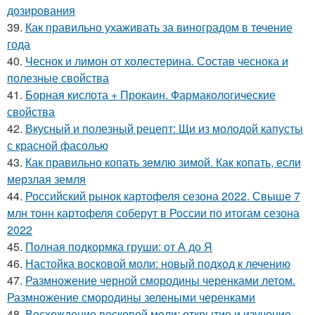
дозирования
39.
Как правильно ухаживать за виноградом в течение
года
40.
Чеснок и лимон от холестерина. Состав чеснока и
полезные свойства
41.
Борная кислота + Прокаин. Фармакологические
свойства
42.
Вкусный и полезный рецепт: Щи из молодой капусты
с красной фасолью
43.
Как правильно копать землю зимой. Как копать, если
мерзлая земля
44.
Российский рынок картофеля сезона 2022. Свыше 7
млн тонн картофеля соберут в России по итогам сезона
2022
45.
Полная подкормка груши: от А до Я
46.
Настойка восковой моли: новый подход к лечению
47.
Размножение черной смородины черенками летом.
Размножение смородины зелеными черенками
48.
Восхождение восковой моли: открытие и изучение