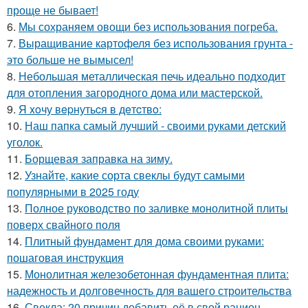
проще не бывает!
6.
Мы сохраняем овощи без использования погреба.
7.
Выращивание картофеля без использования грунта -
это больше не вымысел!
8.
Небольшая металлическая печь идеально подходит
для отопления загородного дома или мастерской.
9.
Я xoчу вepнутьcя в дeтcтвo:
10.
Наш папка самый лучший - своими руками детский
уголок.
11.
Борщевая заправка на зиму.
12.
Узнайте, какие сорта свеклы будут самыми
популярными в 2025 году
13.
Полное руководство по заливке монолитной плиты
поверх свайного поля
14.
Плитный фундамент для дома своими руками:
пошаговая инструкция
15.
Монолитная железобетонная фундаментная плита:
надежность и долговечность для вашего строительства
16.
Свекла: 20 причин добавить её в свой рацион