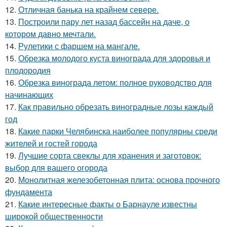
12.
Отличная банька на крайнем севере.
13.
Построили пару лет назад бассейн на даче, о
котором давно мечтали.
14.
Рулетики с фаршем на мангале.
15.
Обрезка молодого куста винограда для здоровья и
плодородия
16.
Обрезка винограда летом: полное руководство для
начинающих
17.
Как правильно обрезать виноградные лозы каждый
год
18.
Какие парки Челябинска наиболее популярны среди
жителей и гостей города
19.
Лучшие сорта свеклы для хранения и заготовок:
выбор для вашего огорода
20.
Монолитная железобетонная плита: основа прочного
фундамента
21.
Какие интересные факты о Барнауле известны
широкой общественности