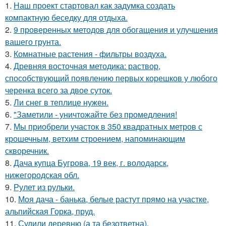
1.
Наш проект стартовал как задумка создать
компактную беседку для отдыха.
2.
9 проверенных методов для обогащения и улучшения
вашего грунта.
3.
Комнатные растения - фильтры воздуха.
4.
Древняя восточная методика: раствор,
способствующий появлению первых корешков у любого
черенка всего за двое суток.
5.
Ли снег в теплице нужен.
6.
"Заметили - уничтожайте без промедления!
7.
Мы приобрели участок в 350 квадратных метров с
крошечным, ветхим строением, напоминающим
скворечник.
8.
Дача купца Бугрова, 19 век, г. володарск,
нижегородская обл.
9.
Рулет из рульки.
10.
Моя дача - банька, белые растут прямо на участке,
альпийская Горка, пруд.
11.
Судили деревню (а та безответна).