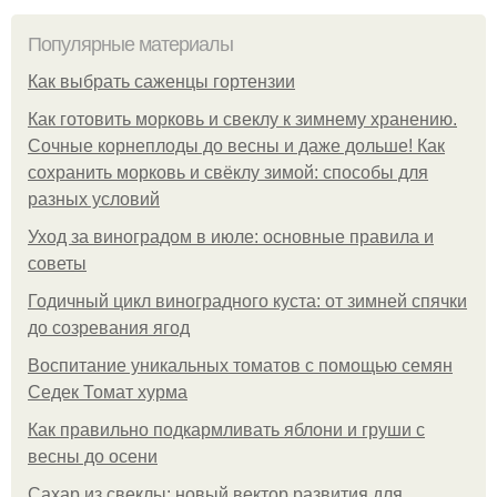
Популярные материалы
Как выбрать саженцы гортензии
Как готовить морковь и свеклу к зимнему хранению.
Сочные корнеплоды до весны и даже дольше! Как
сохранить морковь и свёклу зимой: способы для
разных условий
Уход за виноградом в июле: основные правила и
советы
Годичный цикл виноградного куста: от зимней спячки
до созревания ягод
Воспитание уникальных томатов с помощью семян
Седек Томат хурма
Как правильно подкармливать яблони и груши с
весны до осени
Сахар из свеклы: новый вектор развития для