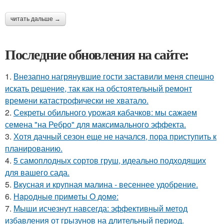
читать дальше →
Последние обновления на сайте:
1.
Внезапно нагрянувшие гости заставили меня спешно
искать решение, так как на обстоятельный ремонт
времени катастрофически не хватало.
2.
Секреты обильного урожая кабачков: мы сажаем
семена "на Ребро" для максимального эффекта.
3.
Хотя дачный сезон еще не начался, пора приступить к
планированию.
4.
5 самоплодных сортов груш, идеально подходящих
для вашего сада.
5.
Вкусная и крупная малина - весеннее удобрение.
6.
Нapoдныe пpимeты O дoмe:
7.
Мыши исчезнут навсегда: эффективный метод
избавления от грызунов на длительный период.