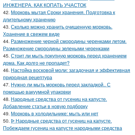
ИНЖЕНЕРА. КАК КОПАТЬ УЧАСТОК
42.
Морковь мытая Сроки хранения. Подготовка к
длительному хранению
43.
Сколько можно хранить очищенную морковь.
Хранение в свежем виде
44.
Размножение черной смородины черенками летом.
Размножение смородины зелеными черенками
45.
Стоит ли мыть покупную морковь перед хранением
дома. Как долго не пропадет?
46.
Настойка восковой моли: загадочная и эффективная
природная рецептура
47.
Нужно ли мыть морковь перед закладкой.. С
помощью вакуумной упаковки
48.
Народные средства от гусениц на капусте.
Добавление статьи в новую подборку
49.
Морковь в холодильнике: мыть или нет
50.
ᐉ Народные средства от гусениц на капусте.
Побеждаем гусениц на капусте народными средства