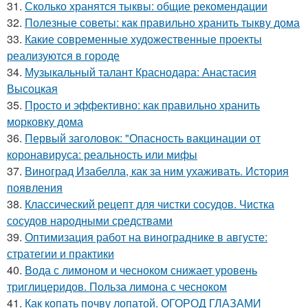
31.
Сколько хранятся тыквы: общие рекомендации
32.
Полезные советы: как правильно хранить тыкву дома
33.
Какие современные художественные проекты
реализуются в городе
34.
Музыкальный талант Краснодара: Анастасия
Высоцкая
35.
Просто и эффективно: как правильно хранить
морковку дома
36.
Первый заголовок: "Опасность вакцинации от
коронавируса: реальность или мифы
37.
Виноград Изабелла, как за ним ухаживать. История
появления
38.
Классический рецепт для чистки сосудов. Чистка
сосудов народными средствами
39.
Оптимизация работ на винограднике в августе:
стратегии и практики
40.
Вода с лимоном и чесноком снижает уровень
триглицеридов. Польза лимона с чесноком
41.
Как копать почву лопатой. ОГОРОД ГЛАЗАМИ