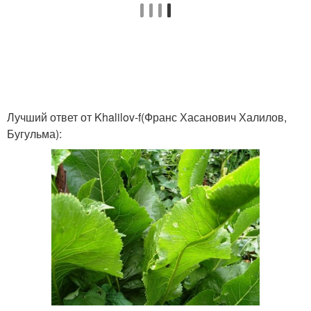
Лучший ответ от Khalilov-f(Франс Хасанович Халилов,
Бугульма):