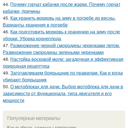
44.
Почему горчат кабачки после жарки. Почему горчат
кабачки, причины
45.
Как хранить морковь на зиму в погребе до весны.
Варианты хранения в погребе
46.
Как подготовить морковь к хранению на зиму после
уборки. Уборка корнеплода
47.
Размножение черной смородины черенками летом.
Размножение смородины зелеными черенками
48.
Настойка восковой моли: загадочная и эффективная
природная рецептура
49.
Заготавливаем боярышник по правилам. Как и когда
убирают боярышник
50.
О мотоблоках для дачи. Выбор мотоблока для дачи в
зависимости от функционала, типа двигателя и его
мощности
Популярные материалы
Как выбрать саженцы гортензии