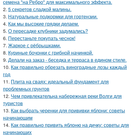
семена "на Ребро" для максимального эффекта.
2.
5 секретов сладкой малины.
3.
Натуральные подкормки для гортензии.
4.
Как мы высокие грядки делаем.
5.
О пересадке клубники задумались?
6.
Перестаньте покупать чеснок!
7.
Жаркое с рёбрышками.
8.
Куриные бочонки с грибной начинкой.
9.
Делали на заказ - беседка и терраса в едином стиле.
10.
Как правильно обрезать виноградные лозы каждый
год
11.
Плита на сваях: идеальный фундамент для
проблемных грунтов
12.
Чем привлекательна набережная реки Волги для
туристов
13.
Как выбрать черенки для прививки яблони: советы
начинающим
14.
Как правильно привить яблоню на дичку: советы для
начинающих