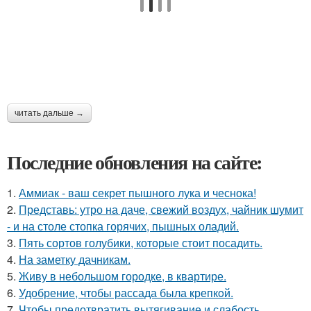
читать дальше →
Последние обновления на сайте:
1.
Аммиак - ваш секрет пышного лука и чеснока!
2.
Представь: утро на даче, свежий воздух, чайник шумит
- и на столе стопка горячих, пышных оладий.
3.
Пять сортов голубики, которые стоит посадить.
4.
На заметку дачникам.
5.
Живу в небольшом городке, в квартире.
6.
Удобрение, чтобы рассада была крепкoй.
7.
Чтобы предотвратить вытягивание и слабость