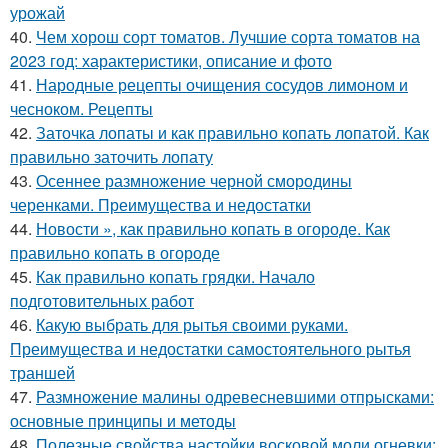
урожай
40.
Чем хорош сорт томатов. Лучшие сорта томатов на
2023 год: характеристики, описание и фото
41.
Народные рецепты очищения сосудов лимоном и
чесноком. Рецепты
42.
Заточка лопаты и как правильно копать лопатой. Как
правильно заточить лопату
43.
Осеннее размножение черной смородины
черенками. Преимущества и недостатки
44.
Новости », как правильно копать в огороде. Как
правильно копать в огороде
45.
Как правильно копать грядки. Начало
подготовительных работ
46.
Какую выбрать для рытья своими руками.
Преимущества и недостатки самостоятельного рытья
траншей
47.
Размножение малины одревесневшими отпрысками:
основные принципы и методы
48.
Полезные свойства настойки восковой моли огневки: