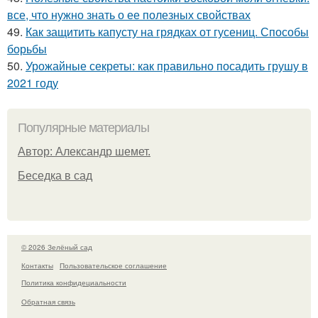
все, что нужно знать о ее полезных свойствах
49.
Как защитить капусту на грядках от гусениц. Способы
борьбы
50.
Урожайные секреты: как правильно посадить грушу в
2021 году
Популярные материалы
Автор: Александр шемет.
Беседка в сад
© 2026 Зелёный сад
Контакты
Пользовательское соглашение
Политика конфидециальности
Обратная связь