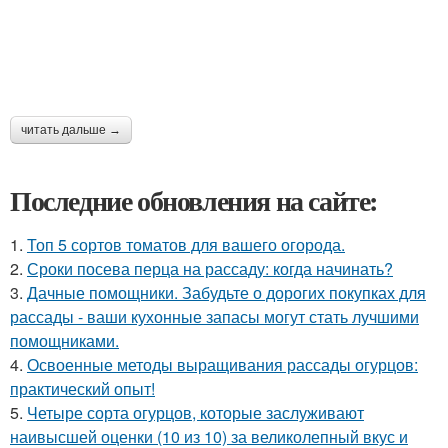
читать дальше →
Последние обновления на сайте:
1.
Топ 5 сортов томатов для вашего огорода.
2.
Сроки посева перца на рассаду: когда начинать?
3.
Дачные помощники. Забудьте о дорогих покупках для
рассады - ваши кухонные запасы могут стать лучшими
помощниками.
4.
Освоенные методы выращивания рассады огурцов:
практический опыт!
5.
Четыре сорта огурцов, которые заслуживают
наивысшей оценки (10 из 10) за великолепный вкус и