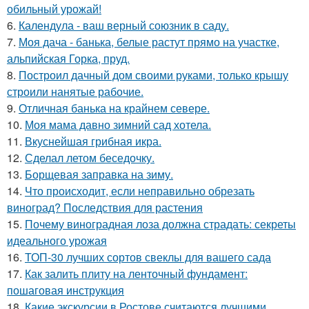
обильный урожай!
6.
Календула - ваш верный союзник в саду.
7.
Моя дача - банька, белые растут прямо на участке,
альпийская Горка, пруд.
8.
Построил дачный дом своими руками, только крышу
строили нанятые рабочие.
9.
Отличная банька на крайнем севере.
10.
Моя мама давно зимний сад хотела.
11.
Вкуснейшая грибная икра.
12.
Сделал летом беседочку.
13.
Борщевая заправка на зиму.
14.
Что происходит, если неправильно обрезать
виноград? Последствия для растения
15.
Почему виноградная лоза должна страдать: секреты
идеального урожая
16.
ТОП-30 лучших сортов свеклы для вашего сада
17.
Как залить плиту на ленточный фундамент:
пошаговая инструкция
18.
Какие экскурсии в Ростове считаются лучшими