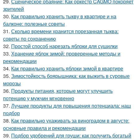
29.
Сценическое обаяние: Как оркестр CAGMO покоряет
зрителей
30.
Как правильно хранить тыкву в квартире и на
балконе: полезные советы
31.
Сколько времени хранится порезанная тыква:
советы по сохранению
32.
Простой способ нарезать яблоки для сушилки
33.
Хранение яблок зимой: проверенные методы и
рекомендации
34.
Как правильно хранить яблоки зимой в квартире
35.
Зимостойкость боярышника: как выжить в суровые
морозы
36.
Продукты питания, которые могут улучшить
потенцию у мужчин мгновенно
37.
Лучшие продукты для повышения потенциала: наш
подбор
38.
Как правильно ухаживать за виноградом в августе:
основные правила и рекомендации
39.
Подбор удобрений для груши: как получить богатый