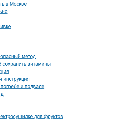
ть в Москве
льно
вивке
езопасный метод
об сохранить витамины
кция
я инструкция
 погребе и подвале
ид
электросушилке для фруктов