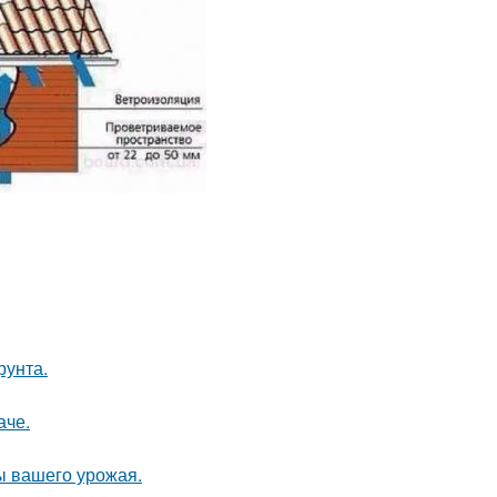
рунта.
аче.
ы вашего урожая.