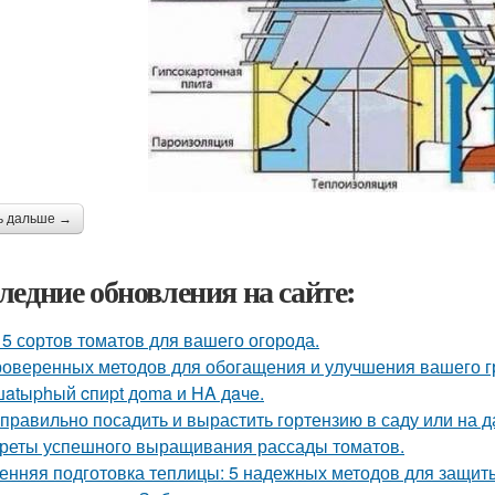
ь дальше →
ледние обновления на сайте:
 5 сортов томатов для вашего огорода.
роверенных методов для обогащения и улучшения вашего г
atыphый cпиpt дoma и HA дaчe.
 правильно посадить и вырастить гортензию в саду или на д
реты успешного выращивания рассады томатов.
енняя подготовка теплицы: 5 надежных методов для защит