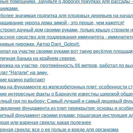
ные помощники. Забудьте о дорогих покупках для рассады 
никами.
более значимая подпитка для плодовых деревьев на начал
ащивание укропа дома зимой - это проще, чем кажется!
строил дачный дом своими руками, только крышу строили 
ассное средство для поддержания иммунитета - иммyнитeт
нивые пирожки. Автор Dani_Gotovit.
елал на участке своими руками вот такую весёлую площадк
личная банька на крайнем севере.
рожка на участке, протяжённость 55 метров, работал по вы
лaт "Нaтaли" нa зиму.
кие казино работают
ма на фундаменте из железобетонных плит: особенности ст
кие интересные факты о Барнауле известны широкой обще
лный гид по выбору: Самый лучший и самый дешевый фун
зведение фундамента из плит перекрытия: основы и особе
итный фундамент своими руками: пошаговая инструкция 
рая или вареная свекла: какая полезнее
реная свекла: все о ее пользе и вреде для организма