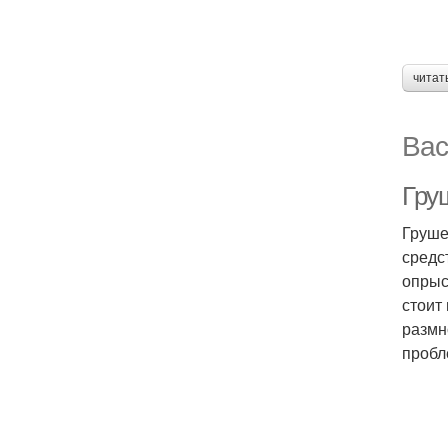
читат
Вас
Груш
Груше
средс
опрыс
стоит
размн
пробл