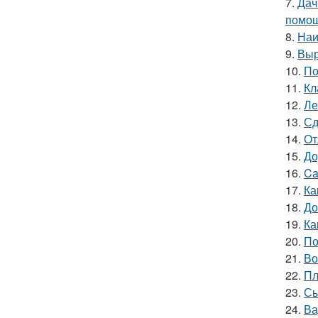
7.
Дач
помощ
8.
Наи
9.
Выр
10.
По
11.
Кл
12.
Ле
13.
Сд
14.
От
15.
До
16.
Ca
17.
Ка
18.
До
19.
Ка
20.
По
21.
Во
22.
Пл
23.
Сы
24.
Ва