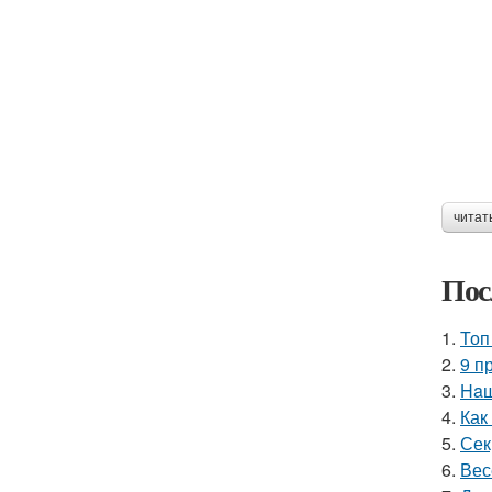
читат
Пос
1.
Топ
2.
9 п
3.
Haш
4.
Как
5.
Сек
6.
Вес