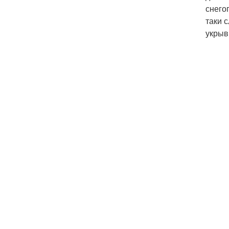
снего
таки 
укрыв