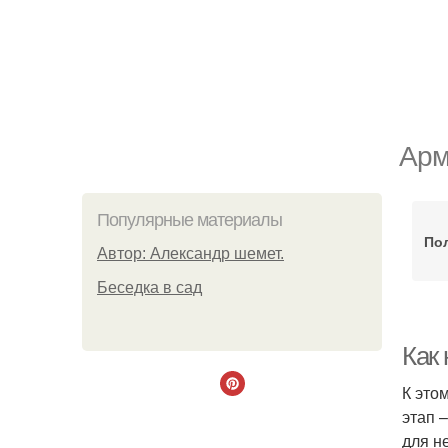
Арм
Популярные материалы
По
Автор: Александр шемет.
Беседка в сад
Как 
К это
этап 
для н