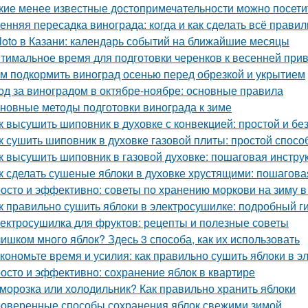
кие менее известные достопримечательности можно посети
енняя пересадка винограда: когда и как сделать всё прави
loto в Казани: календарь событий на ближайшие месяцы
тимальное время для подготовки черенков к весенней при
м подкормить виноград осенью перед обрезкой и укрытием
од за виноградом в октябре-ноябре: основные правила
новные методы подготовки винограда к зиме
к высушить шиповник в духовке с конвекцией: простой и б
к сушить шиповник в духовке газовой плиты: простой спос
к высушить шиповник в газовой духовке: пошаговая инстру
к сделать сушеные яблоки в духовке хрустящими: пошагова
осто и эффективно: советы по хранению моркови на зиму в
к правильно сушить яблоки в электросушилке: подробный г
ектросушилка для фруктов: рецепты и полезные советы
ишком много яблок? Здесь 3 способа, как их использовать
кономьте время и усилия: как правильно сушить яблоки в 
осто и эффективно: сохранение яблок в квартире
морозка или холодильник? Как правильно хранить яблоки
оверенные способы сохранения яблок свежими зимой