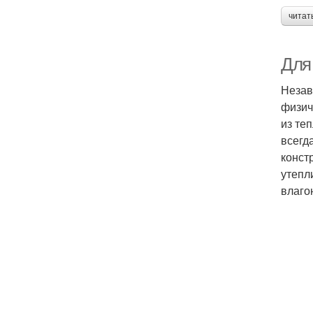
читат
Для
Незав
физич
из те
всегд
конст
утепл
влаго