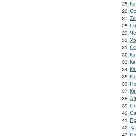
25.
Ка
26.
Ос
27.
Zo
28.
Оп
29.
Че
30.
Ух
31.
Ос
32.
Ка
33.
Ка
34.
Ка
35.
Ка
36.
Пр
37.
Ка
38.
Эл
39.
Сл
40.
Сэ
41.
Пр
42.
За
43.
Пр