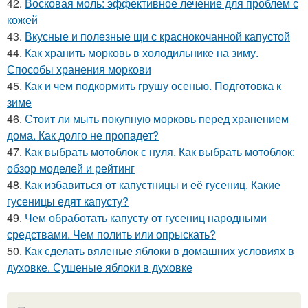
42.
Восковая моль: эффективное лечение для проблем с
кожей
43.
Вкусные и полезные щи с краснокочанной капустой
44.
Как хранить морковь в холодильнике на зиму.
Способы хранения моркови
45.
Как и чем подкормить грушу осенью. Подготовка к
зиме
46.
Стоит ли мыть покупную морковь перед хранением
дома. Как долго не пропадет?
47.
Как выбрать мотоблок с нуля. Как выбрать мотоблок:
обзор моделей и рейтинг
48.
Как избавиться от капустницы и её гусениц. Какие
гусеницы едят капусту?
49.
Чем обработать капусту от гусениц народными
средствами. Чем полить или опрыскать?
50.
Как сделать вяленые яблоки в домашних условиях в
духовке. Сушеные яблоки в духовке