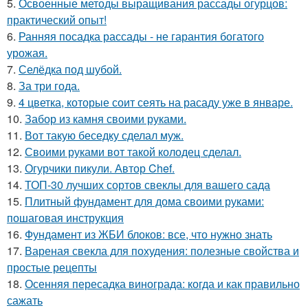
5.
Освоенные методы выращивания рассады огурцов:
практический опыт!
6.
Ранняя посадка рассады - не гарантия богатого
урожая.
7.
Селёдка под шубой.
8.
За три года.
9.
4 цветка, которые соит сеять на расаду уже в январе.
10.
Забор из камня своими руками.
11.
Вот такую беседку сделал муж.
12.
Своими руками вот такой колодец сделал.
13.
Огурчики пикули. Автор Chef.
14.
ТОП-30 лучших сортов свеклы для вашего сада
15.
Плитный фундамент для дома своими руками:
пошаговая инструкция
16.
Фундамент из ЖБИ блоков: все, что нужно знать
17.
Вареная свекла для похудения: полезные свойства и
простые рецепты
18.
Осенняя пересадка винограда: когда и как правильно
сажать