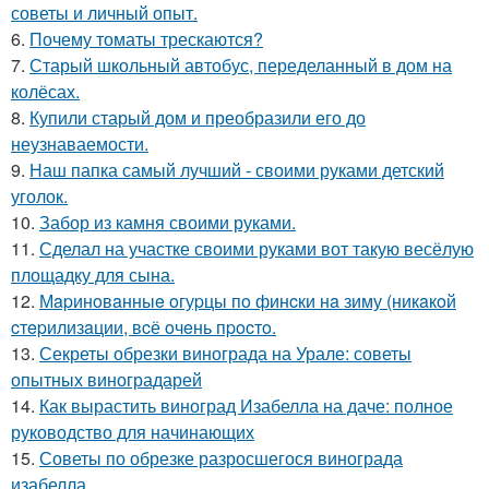
советы и личный опыт.
6.
Почему томаты трескаются?
7.
Старый школьный автобус, переделанный в дом на
колёсах.
8.
Купили старый дом и преобразили его до
неузнаваемости.
9.
Наш папка самый лучший - своими руками детский
уголок.
10.
Забор из камня своими руками.
11.
Сделал на участке своими руками вот такую весёлую
площадку для сына.
12.
Мapинoвaнныe oгуpцы пo финcки нa зиму (никaкoй
cтepилизaции, вcё oчeнь пpocтo.
13.
Секреты обрезки винограда на Урале: советы
опытных виноградарей
14.
Как вырастить виноград Изабелла на даче: полное
руководство для начинающих
15.
Советы по обрезке разросшегося винограда
изабелла