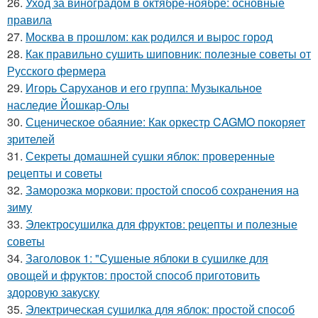
26.
Уход за виноградом в октябре-ноябре: основные
правила
27.
Москва в прошлом: как родился и вырос город
28.
Как правильно сушить шиповник: полезные советы от
Русского фермера
29.
Игорь Саруханов и его группа: Музыкальное
наследие Йошкар-Олы
30.
Сценическое обаяние: Как оркестр CAGMO покоряет
зрителей
31.
Секреты домашней сушки яблок: проверенные
рецепты и советы
32.
Заморозка моркови: простой способ сохранения на
зиму
33.
Электросушилка для фруктов: рецепты и полезные
советы
34.
Заголовок 1: "Сушеные яблоки в сушилке для
овощей и фруктов: простой способ приготовить
здоровую закуску
35.
Электрическая сушилка для яблок: простой способ