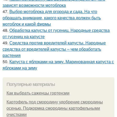
зависят возможности мотоблока
47.
Выбор мотоблока для огорода и сада. На что
обращать внимание, какого качества должен быть
мотоблок и какой фирмы
48.
Обработка капусты от гусениц. Народные средства
от гусениц на капусте
49.
Средства против вредителей капусты. Народные
средства от вредителей капусты – чем обработать
растения
50.
Капуста с яблоками на зиму. Маринованная капуста с
яблоками на зиму
Популярные материалы
Как выбрать саженцы гортензии
Картофель под смородину удобрение смородины
осенью. Подкормка смородины картофельными
очистками