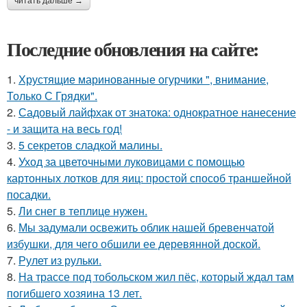
читать дальше →
Последние обновления на сайте:
1.
Хрустящие маринованные огурчики ", внимание,
Только С Грядки".
2.
Садовый лайфхак от знатока: однократное нанесение
- и защита на весь год!
3.
5 секретов сладкой малины.
4.
Уход за цветочными луковицами с помощью
картонных лотков для яиц: простой способ траншейной
посадки.
5.
Ли снег в теплице нужен.
6.
Мы задумали освежить облик нашей бревенчатой
избушки, для чего обшили ее деревянной доской.
7.
Рулет из рульки.
8.
На трассе под тобольском жил пёс, который ждал там
погибшего хозяина 13 лет.