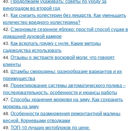
40.
Продолжаем ухаживать: советы по уходу за
виноградом во второй год
41.
Как снизить холестерин без лекарств. Как уменьшить
количество вредного холестерина?
42.
Сэкономьте сезонное яблоко: простой способ сушки в
домашней духовой камере
43.
Как вскопать грядку с нуля. Какие методы
садоводства использовать
44.
Отзывы о экстракте восковой моли: что говорят
клиенты
45.
Штамбы смородины: разнообразие вариантов и их
преимущества
46.
Проектирование системы автоматического полива –
последовательность, особенности и нюансы работы
47.
Способы хранения моркови на зиму. Как сохранить
морковь на зиму
48.
Особенности размножения ремонтантной малины
весной. Корневыми отводками
49.
ТОП-10 лучших мотоблоков по цене.