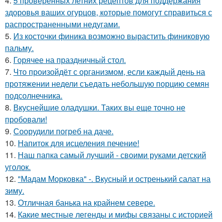
4.
5 проверенных летних рецептов для поддержания
здоровья ваших огурцов, которые помогут справиться с
распространенными недугами.
5.
Из косточки финика возможно вырастить финиковую
пальму.
6.
Горячее на праздничный стол.
7.
Что произойдёт с организмом, если каждый день на
протяжении недели съедать небольшую порцию семян
подсолнечника.
8.
Вкуснейшие оладушки. Таких вы еще точно не
пробовали!
9.
Соорудили погреб на даче.
10.
Напиток для исцеления печение!
11.
Наш папка самый лучший - своими руками детский
уголок.
12.
"Мадам Морковка" -. Вкусный и остренький салат на
зиму.
13.
Отличная банька на крайнем севере.
14.
Какие местные легенды и мифы связаны с историей