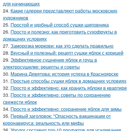
для начинающих
24.
Какие галереи представляют работы московских
художников
25.
Простой и удобный способ сушки шиповника
26.
Просто и полезно: как приготовить сухофрукты в
домашних условиях
27.
Заморозка моркови: как это сделать правильно
28.
Вкусный и полезный: рецепт сушки яблок с корицей
29.
Эффективное сушнение яблок и груш в
электросушилке: рецепты и советы
30.
Марина Девятова: история успеха в Красноярске
31.
Простые способы сушки яблок в домашних условиях
32.
Просто и эффективно: как хранить яблоки в квартире
33.
Просто и эффективно: советы по сохранению
свежести яблок
34.
Просто и эффективно: сохранение яблок для зимы
35.
Первый заголовок: "Опасность вакцинации от
коронавируса: реальность или мифы
36.
Уролог составил топ-10 продуктов для усиливания