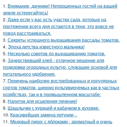
1.
Внимание, дачники! Непрошенных гостей на вашей
земле остерегайтесь!
2.
Даже если у вас есть участки сада, которые на
протяжении всего дня остаются в тени, это вовсе не
повод расстраиваться.
3.
Секреты успешного выращивания рассады томатов.
4.
Эпоха детства известного мальчика!
5.
Несколько советов по выращиванию томатов.
6.
Зачерствевший хлеб - отличное решение для
подкормки огородных культур, служащее основой для
питательного удобрения.
7.
Перечень наиболее востребованных и популярных
сортов томатов, широко культивируемых как в частных
хозяйствах, так и в промышленном масштабе:
8.
Напиток для исцеления печение!
9.
Шашлычки с курицей и кабачком в духовке.
10.
Красивейшая замена петунии -.
11.
Медовый пирог с яблоками - ароматный и очень