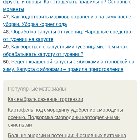
фрукты и овощи. Как это делать правильно? Основные
моменты
47.
Как подготовить морковь к хранению на зиму после
уборки. Уборка корнеплода
48.
Обработка капусты от гусениц. Народные средства
от гусениц на капусте
49.
Как бороться с капустными гусеницами. Чем и как
обрабатывать капусту от гусениц?
50.
Рецепт квашеной капусты с яблоками антоновкой на
зиму. Капуста с яблоками – правила приготовления
Популярные материалы
Как выбрать саженцы гортензии
Картофель под смородину удобрение смородины
осенью. Подкормка смородины картофельными
очистками
Больше энергии и потенции: 4 основных витамина