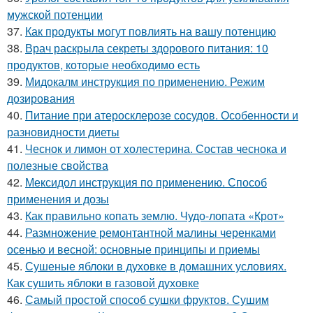
мужской потенции
37.
Как продукты могут повлиять на вашу потенцию
38.
Врач раскрыла секреты здорового питания: 10
продуктов, которые необходимо есть
39.
Мидокалм инструкция по применению. Режим
дозирования
40.
Питание при атеросклерозе сосудов. Особенности и
разновидности диеты
41.
Чеснок и лимон от холестерина. Состав чеснока и
полезные свойства
42.
Мексидол инструкция по применению. Способ
применения и дозы
43.
Как правильно копать землю. Чудо-лопата «Крот»
44.
Размножение ремонтантной малины черенками
осенью и весной: основные принципы и приемы
45.
Сушеные яблоки в духовке в домашних условиях.
Как сушить яблоки в газовой духовке
46.
Самый простой способ сушки фруктов. Сушим