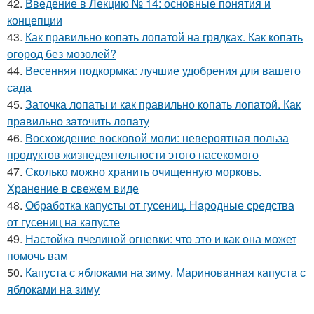
42.
Введение в Лекцию № 14: основные понятия и
концепции
43.
Как правильно копать лопатой на грядках. Как копать
огород без мозолей?
44.
Весенняя подкормка: лучшие удобрения для вашего
сада
45.
Заточка лопаты и как правильно копать лопатой. Как
правильно заточить лопату
46.
Восхождение восковой моли: невероятная польза
продуктов жизнедеятельности этого насекомого
47.
Сколько можно хранить очищенную морковь.
Хранение в свежем виде
48.
Обработка капусты от гусениц. Народные средства
от гусениц на капусте
49.
Настойка пчелиной огневки: что это и как она может
помочь вам
50.
Капуста с яблоками на зиму. Маринованная капуста с
яблоками на зиму