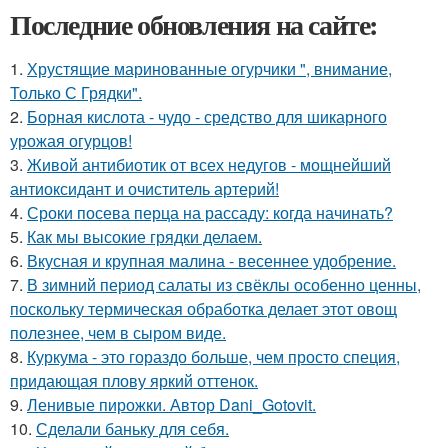
Последние обновления на сайте:
1.
Хрустящие маринованные огурчики ", внимание,
Только С Грядки".
2.
Борная кислота - чудо - средство для шикарного
урожая огурцов!
3.
Живой антибиотик от всех недугов - мощнейший
антиоксидант и очиститель артерий!
4.
Сроки посева перца на рассаду: когда начинать?
5.
Как мы высокие грядки делаем.
6.
Вкусная и крупная малина - весеннее удобрение.
7.
В зимний период салаты из свёклы особенно ценны,
поскольку термическая обработка делает этот овощ
полезнее, чем в сыром виде.
8.
Куркума - это гораздо больше, чем просто специя,
придающая плову яркий оттенок.
9.
Ленивые пирожки. Автор Dani_Gotovit.
10.
Сделали баньку для себя.