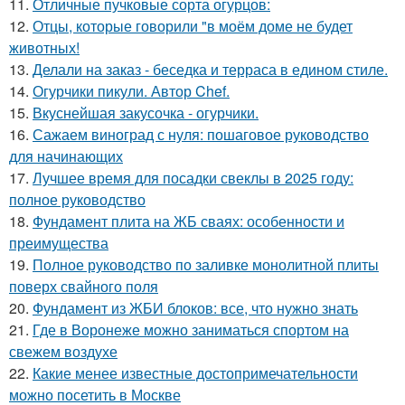
11.
Отличные пучковые сорта огурцов:
12.
Отцы, которые говорили "в моём доме не будет
животных!
13.
Делали на заказ - беседка и терраса в едином стиле.
14.
Огурчики пикули. Автор Chef.
15.
Вкуснейшая закусочка - огурчики.
16.
Сажаем виноград с нуля: пошаговое руководство
для начинающих
17.
Лучшее время для посадки свеклы в 2025 году:
полное руководство
18.
Фундамент плита на ЖБ сваях: особенности и
преимущества
19.
Полное руководство по заливке монолитной плиты
поверх свайного поля
20.
Фундамент из ЖБИ блоков: все, что нужно знать
21.
Где в Воронеже можно заниматься спортом на
свежем воздухе
22.
Какие менее известные достопримечательности
можно посетить в Москве