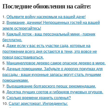
Последние обновления на сайте:
1.
Объявите войну насекомым на вашей даче!
2.
Внимание, дачники! Непрошенных гостей на вашей
земле остерегайтесь!
3.
Каждый лоток - ваш персональный мини - парник
бесплатно.
4.
Даже если у вас есть участки сада, которые на
протяжении всего дня остаются в тени, это вовсе не
повод расстраиваться.
5.
Манцинелловое дерево самое опасное дерево в мире.
6.
Дачные помощники. Забудьте о дорогих покупках для
рассады - ваши кухонные запасы могут стать лучшими
помощниками.
7.
Выращивание болгарского перца: рекомендации.
8.
Десятка лучших сортов и гибридов пучковых огурцов.
9.
Сколько времени хранить соленья?
10.
Салат аристократ. Ингредиенты: