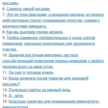
рассады.
6.
Секреты умной посадки.
7.
Это не плод фантазии, а реальная картина: из полена
действительно торчат угрожающие отростки, схожие с
конечностями умершего.
8.
Как мы высокие грядки делаем.
9.
Тройка наименее требовательных к уходу сортов
помидоров, идеально подходящих для загородного
участка.
10.
Древняя восточная методика: раствор,
способствующий появлению первых корешков у любого
черенка всего за двое суток.
11.
Ли снег в теплице нужен.
12.
Когда начинать посев томатов для здоровой
рассады?
13.
Полезные советы на каждый день.
14.
Д - дeти.
15.
Классное средство для поддержания иммунитета -
иммyнитeтнaя.