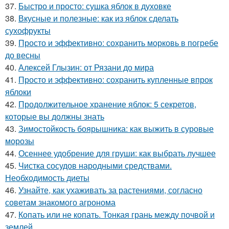
37.
Быстро и просто: сушка яблок в духовке
38.
Вкусные и полезные: как из яблок сделать
сухофрукты
39.
Просто и эффективно: сохранить морковь в погребе
до весны
40.
Алексей Глызин: от Рязани до мира
41.
Просто и эффективно: сохранить купленные впрок
яблоки
42.
Продолжительное хранение яблок: 5 секретов,
которые вы должны знать
43.
Зимостойкость боярышника: как выжить в суровые
морозы
44.
Осеннее удобрение для груши: как выбрать лучшее
45.
Чистка сосудов народными средствами.
Необходимость диеты
46.
Узнайте, как ухаживать за растениями, согласно
советам знакомого агронома
47.
Копать или не копать. Тонкая грань между почвой и
землей