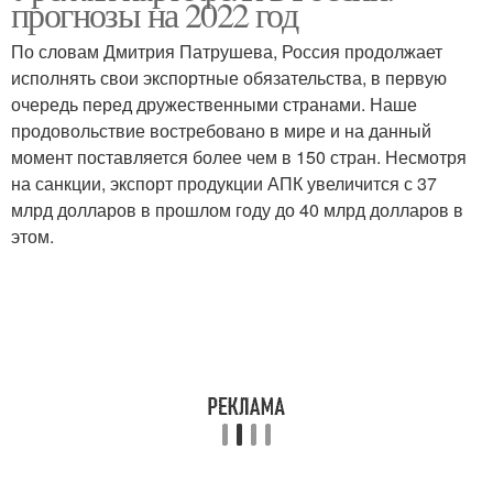
прогнозы на 2022 год
странах
По словам Дмитрия Патрушева, Россия продолжает
исполнять свои экспортные обязательства, в первую
очередь перед дружественными странами. Наше
Картофель в мире
Картофель в европе
продовольствие востребовано в мире и на данный
момент поставляется более чем в 150 стран. Несмотря
на санкции, экспорт продукции АПК увеличится с 37
млрд долларов в прошлом году до 40 млрд долларов в
Рассказ про картофель
Картофель на душу
этом.
Лены в россии
Лен в россии
Картофель в россию
Картофель в украине