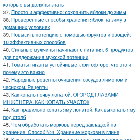
которые вы должны знать
37.
Просто и эффективно: сохранить яблоки до зимы
38.
Проверенные способы хранения яблок на зиму в
домашних условиях
39.
Повысить потенцию с помощью фруктов и овощей:
10 эффективных способов
40.
Сильные мужчины начинают с питания: 6 продуктов
для поддержания мужской потенции
41.
Томаты гиганты устойчивые к фитофторе: что это и
почему это важно
42.
Народные рецепты очищения сосудов лимоном и
чесноком. Рецепты
43.
Как копать почву лопатой. ОГОРОД ГЛАЗАМИ
ИНЖЕНЕРА. КАК КОПАТЬ УЧАСТОК
44.
Как правильно копать яму лопатой. Как выкопать яму
под столб
45.
Чем обработать морковь перед закладкой на
хранение. Способ №4. Хранение моркови в глине
46.
Как размножить смородину отводками и черенками.