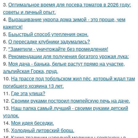
3.
Оптимальное время для посева томатов в 2026 году:
советы и личный опыт.
4.
Выращивание укропа дома зимой - это проще, чем
кажется!
5.
Быыстрый способ утепления окон.
6.
О пересадке клубники задумались?
7.
"Заметили - уничтожайте без промедления!
8.
Рекомендации для получения богатого урожая лука:
9.
Моя дача - банька, белые растут прямо на участке,
альпийская Горка, пруд.
10.
На трассе под тобольском жил пёс, который ждал там
погибшего хозяина 13 лет.
11.
Где этa улица?
12.
Своими руками построил помпейскую печь на даче.
13.
Наш папка самый лучший - своими руками детский
уголок.
14.
Моя идея беседки.
15.
Холодный литовский борщ.
16.
Какие традиции народной медицины сохранены в