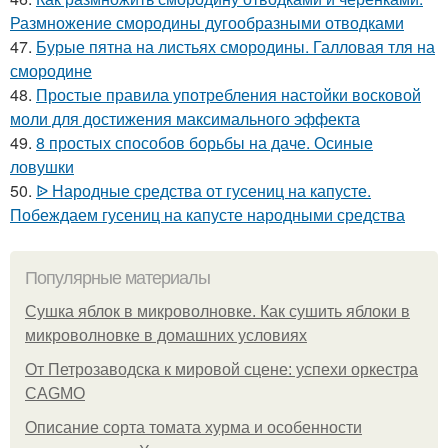
Размножение смородины дугообразными отводками
47.
Бурые пятна на листьях смородины. Галловая тля на
смородине
48.
Простые правила употребления настойки восковой
моли для достижения максимального эффекта
49.
8 простых способов борьбы на даче. Осиные
ловушки
50.
ᐉ Народные средства от гусениц на капусте.
Побеждаем гусениц на капусте народными средства
Популярные материалы
Сушка яблок в микроволновке. Как сушить яблоки в
микроволновке в домашних условиях
От Петрозаводска к мировой сцене: успехи оркестра
CAGMO
Описание сорта томата хурма и особенности