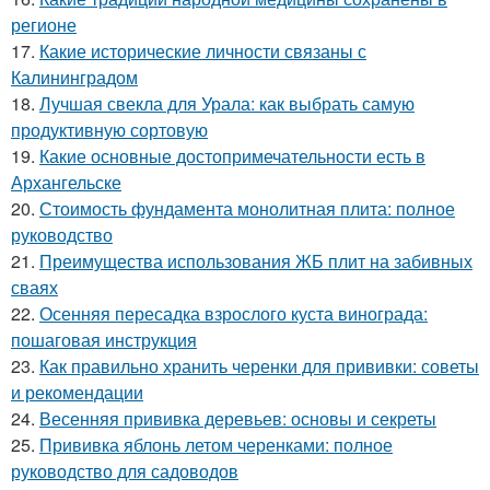
регионе
17.
Какие исторические личности связаны с
Калининградом
18.
Лучшая свекла для Урала: как выбрать самую
продуктивную сортовую
19.
Какие основные достопримечательности есть в
Архангельске
20.
Стоимость фундамента монолитная плита: полное
руководство
21.
Преимущества использования ЖБ плит на забивных
сваях
22.
Осенняя пересадка взрослого куста винограда:
пошаговая инструкция
23.
Как правильно хранить черенки для прививки: советы
и рекомендации
24.
Весенняя прививка деревьев: основы и секреты
25.
Прививка яблонь летом черенками: полное
руководство для садоводов