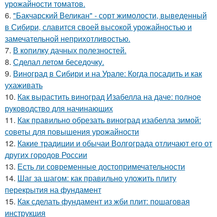
урожайности томатов.
6.
"Бакчарский Великан" - сорт жимолости, выведенный
в Сибири, славится своей высокой урожайностью и
замечательной неприхотливостью.
7.
В копилку дачных полезностей.
8.
Сделал летом беседочку.
9.
Виноград в Сибири и на Урале: Когда посадить и как
ухаживать
10.
Как вырастить виноград Изабелла на даче: полное
руководство для начинающих
11.
Как правильно обрезать виноград изабелла зимой:
советы для повышения урожайности
12.
Какие традиции и обычаи Волгограда отличают его от
других городов России
13.
Есть ли современные достопримечательности
14.
Шаг за шагом: как правильно уложить плиту
перекрытия на фундамент
15.
Как сделать фундамент из жби плит: пошаговая
инструкция