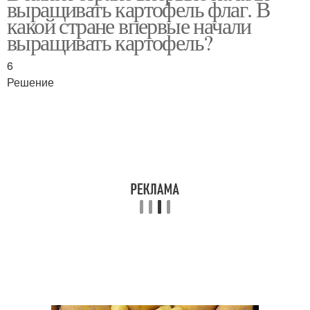
выращивать картофель флаг. В
содержанием
какой стране впервые начали
выращивать картофель?
6
Картофель для юга
Картофель для чипсов
Решение