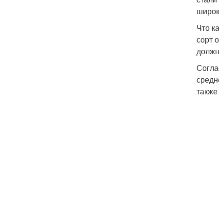
широк
Что к
сорт 
должн
Согла
средн
также