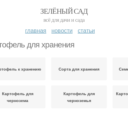
ЗЕЛЁНЫЙ САД
всё для дачи и сада
главная
новости
статьи
тофель для хранения
ртофель к хранению
Сорта для хранения
Сем
Картофель для
Картофель для
Карто
чернозема
черноземья
ртофель на посадку
Картофель к посадке
Чип