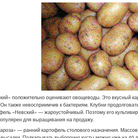
кий» положительно оценивают овощеводы. Это вкусный кар
. Он также невосприимчив к бактериям. Клубни продолговаты
фель «Невский» — жароустойчивый. Поэтому его культивиру
популярен для выращивания на продажу.
ароза» — ранний картофель столового назначения. Массов
 высадки. Подкапывать выборочно кусты можно уже на 40 д