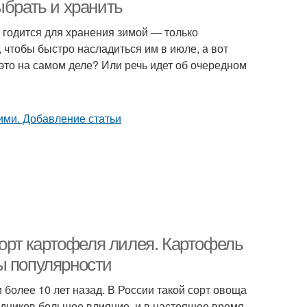
ыбрать и хранить
 годится для хранения зимой — только
, чтобы быстро насладиться им в июле, а вот
офель с высоким
Крахмал в картофеле
 это на самом деле? Или речь идет об очередном
содержанием
офель для чипсов
сорт картофеля лилея. Картофель
ы популярности
более 10 лет назад. В России такой сорт овоща
родников большое влияние, и в настоящее время