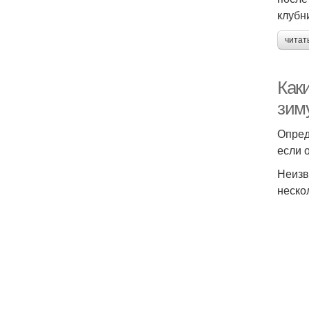
клубн
читат
Как
зим
Опред
если 
Неизв
неско