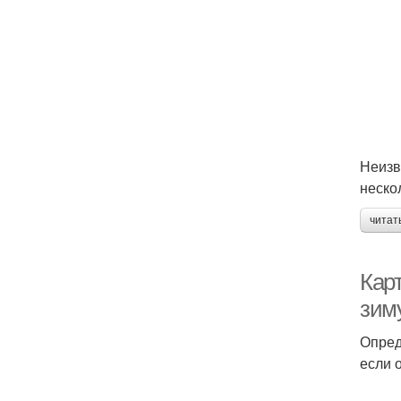
Неизв
неско
читат
Кар
зим
Опред
если 