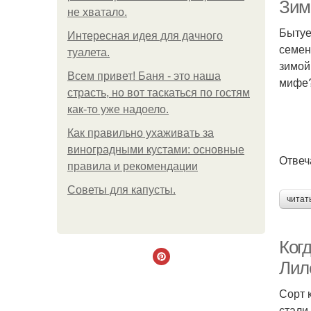
Зим
не хватало.
Бытуе
Интересная идея для дачного
семен
туалета.
К
зимой
Всем привет! Баня - это наша
мифе
страсть, но вот таскаться по гостям
как-то уже надоело.
К
Как правильно ухаживать за
виноградными кустами: основные
Отвеч
правила и рекомендации
Советы для капусты.
читат
Когд
Лил
Сорт 
стали