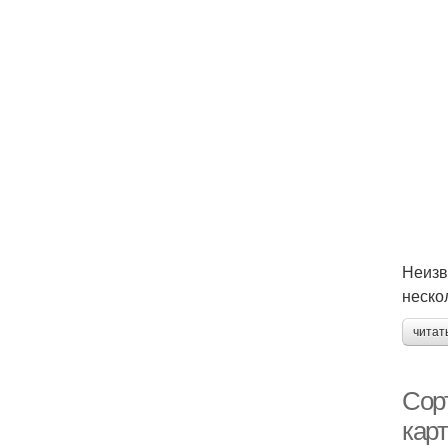
Неизв
неско
читат
Сорт
кар