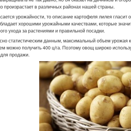
о произрастает в различных районах нашей страны.
асается урожайности, то описание картофеля лилея гласит о
обладает хорошими урожайными качествами, которые знач
ого ухода за растениями и правильной посадки.
сно статистическим данным, максимальный объем урожая ка
ем можно получить 400 ц/га. Поэтому овощ широко использу
 для продажи.