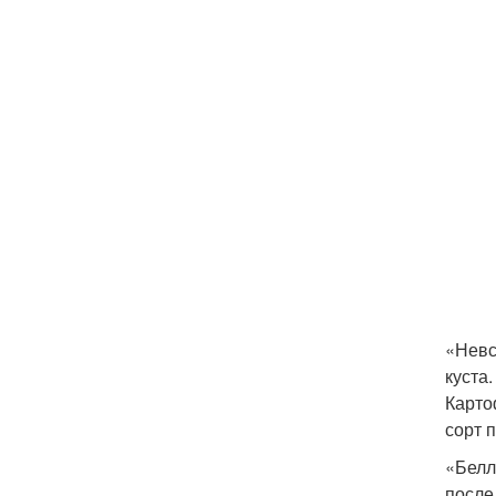
«Невс
куста
Карто
сорт 
«Белл
после