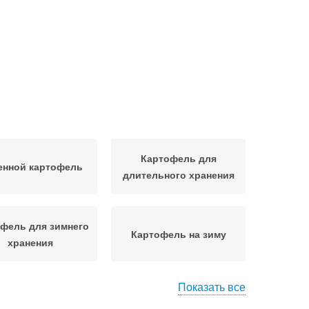
Картофель для
енной картофель
длительного хранения
фель для зимнего
Картофель на зиму
хранения
Показать все
совый картофель
Картофель в вопросах