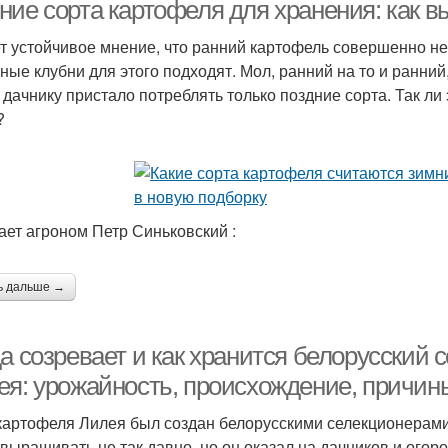
ние сорта картофеля для хранения: как в
т устойчивое мнение, что ранний картофель совершенно не
ные клубни для этого подходят. Мол, ранний на то и ранний
Карт
артофель для пюре
Картофель для жарки
 дачнику пристало потреблять только поздние сорта. Так ли
?
артофель в украине
Картофель для юга
Карт
ает агроном Петр Синьковский :
ь дальше →
а созревает и как хранится белорусский 
ея: урожайность, происхождение, причин
картофеля Лилея был создан белорусскими селекционерами 
 выращивать не так давно, но он оказал на дачников и ого