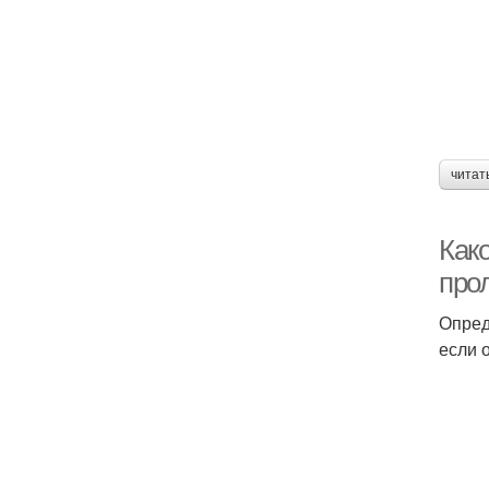
читат
Как
про
Опред
если 