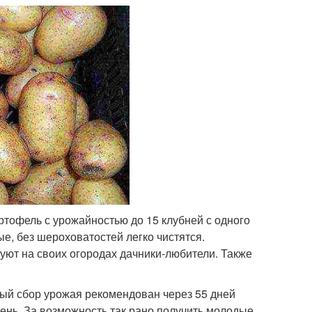
тофель с урожайностью до 15 клубней с одного
е, без шероховатостей легко чистятся.
ют на своих огородах дачники-любители. Также
ый сбор урожая рекомендован через 55 дней
ень. За возможность так рано получить молодые