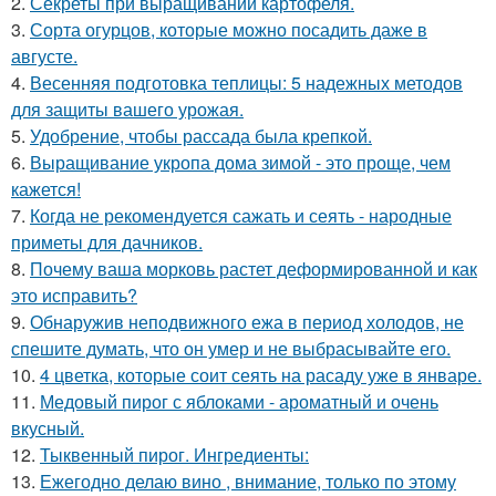
2.
Секреты при выращивании картофеля.
3.
Сорта огурцов, которые можно посадить даже в
августе.
4.
Весенняя подготовка теплицы: 5 надежных методов
для защиты вашего урожая.
5.
Удобрение, чтобы рассада была крепкoй.
6.
Выращивание укропа дома зимой - это проще, чем
кажется!
7.
Когда не рекомендуется сажать и сеять - народные
приметы для дачников.
8.
Почему ваша морковь растет деформированной и как
это исправить?
9.
Обнаружив неподвижного ежа в период холодов, не
спешите думать, что он умер и не выбрасывайте его.
10.
4 цветка, которые соит сеять на расаду уже в январе.
11.
Медовый пирог с яблоками - ароматный и очень
вкусный.
12.
Тыквенный пирог. Ингредиенты:
13.
Ежегодно делаю вино , внимание, только по этому