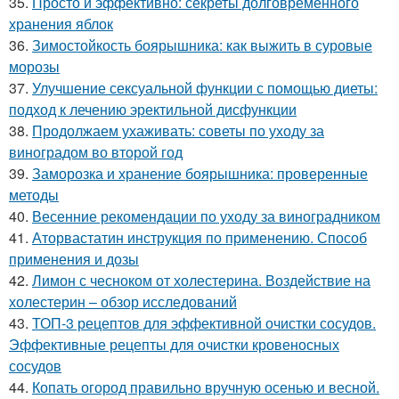
35.
Просто и эффективно: секреты долговременного
хранения яблок
36.
Зимостойкость боярышника: как выжить в суровые
морозы
37.
Улучшение сексуальной функции с помощью диеты:
подход к лечению эректильной дисфункции
38.
Продолжаем ухаживать: советы по уходу за
виноградом во второй год
39.
Заморозка и хранение боярышника: проверенные
методы
40.
Весенние рекомендации по уходу за виноградником
41.
Аторвастатин инструкция по применению. Способ
применения и дозы
42.
Лимон с чесноком от холестерина. Воздействие на
холестерин – обзор исследований
43.
ТОП-3 рецептов для эффективной очистки сосудов.
Эффективные рецепты для очистки кровеносных
сосудов
44.
Копать огород правильно вручную осенью и весной.