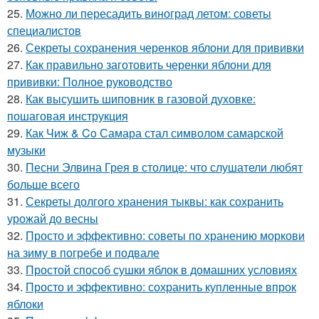
25.
Можно ли пересадить виноград летом: советы
специалистов
26.
Секреты сохранения черенков яблони для прививки
27.
Как правильно заготовить черенки яблони для
прививки: Полное руководство
28.
Как высушить шиповник в газовой духовке:
пошаговая инструкция
29.
Как Чиж & Co Самара стал символом самарской
музыки
30.
Песни Элвина Грея в столице: что слушатели любят
больше всего
31.
Секреты долгого хранения тыквы: как сохранить
урожай до весны
32.
Просто и эффективно: советы по хранению моркови
на зиму в погребе и подвале
33.
Простой способ сушки яблок в домашних условиях
34.
Просто и эффективно: сохранить купленные впрок
яблоки