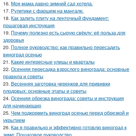
16.
Моя мама давно зимний сад хотела.
17.
Рулетики с фаршем на мангале.
18.
Как залить плиту на ленточный фундамент:
пошаговая инструкция
19.
Почему полезно есть сырую свёклу: её польза для
здоровья
20.
Полное руководство: как правильно пересадить
виноград осенью
21.
Какие интересные улицы и кварталы
22.
Осенняя пересадка взрослого винограда: основные
правила и советы
23.
Весенняя заготовка черенков для прививки
плодовых: основные этапы и советы
24.
Осенняя обрезка винограда: советы и инструкция
для начинающих
25.
Чем подкормить виноград осенью перед обрезкой и
укрытием
26.
Как я правильно и эффективно готовлю виноград к
зиме: Пошаговое руководство