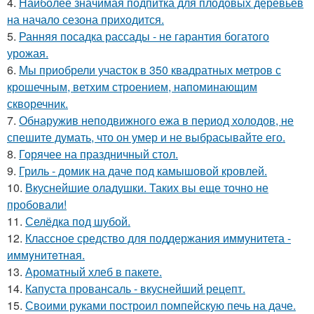
4.
Наиболее значимая подпитка для плодовых деревьев
на начало сезона приходится.
5.
Ранняя посадка рассады - не гарантия богатого
урожая.
6.
Мы приобрели участок в 350 квадратных метров с
крошечным, ветхим строением, напоминающим
скворечник.
7.
Обнаружив неподвижного ежа в период холодов, не
спешите думать, что он умер и не выбрасывайте его.
8.
Горячее на праздничный стол.
9.
Гриль - домик на даче под камышовой кровлей.
10.
Вкуснейшие оладушки. Таких вы еще точно не
пробовали!
11.
Селёдка под шубой.
12.
Классное средство для поддержания иммунитета -
иммyнитeтнaя.
13.
Ароматный хлеб в пакете.
14.
Капуста провансаль - вкуснейший рецепт.
15.
Своими руками построил помпейскую печь на даче.