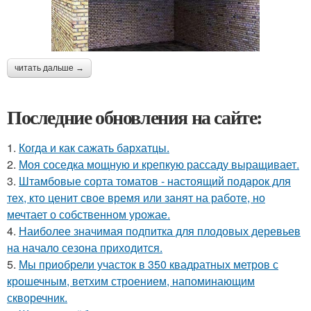
читать дальше →
Последние обновления на сайте:
1.
Когда и как сажать бархатцы.
2.
Моя соседка мощную и крепкую рассаду выращивает.
3.
Штамбовые сорта томатов - настоящий подарок для
тех, кто ценит свое время или занят на работе, но
мечтает о собственном урожае.
4.
Наиболее значимая подпитка для плодовых деревьев
на начало сезона приходится.
5.
Мы приобрели участок в 350 квадратных метров с
крошечным, ветхим строением, напоминающим
скворечник.