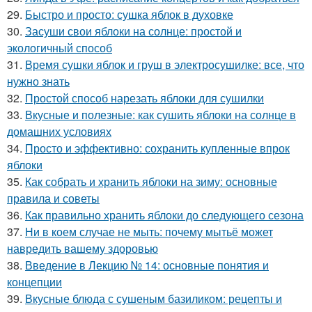
29.
Быстро и просто: сушка яблок в духовке
30.
Засуши свои яблоки на солнце: простой и
экологичный способ
31.
Время сушки яблок и груш в электросушилке: все, что
нужно знать
32.
Простой способ нарезать яблоки для сушилки
33.
Вкусные и полезные: как сушить яблоки на солнце в
домашних условиях
34.
Просто и эффективно: сохранить купленные впрок
яблоки
35.
Как собрать и хранить яблоки на зиму: основные
правила и советы
36.
Как правильно хранить яблоки до следующего сезона
37.
Ни в коем случае не мыть: почему мытьё может
навредить вашему здоровью
38.
Введение в Лекцию № 14: основные понятия и
концепции
39.
Вкусные блюда с сушеным базиликом: рецепты и