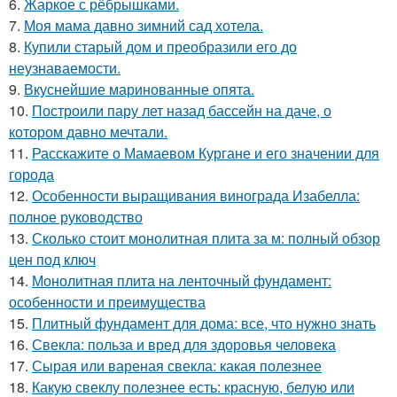
6.
Жаркое с рёбрышками.
7.
Моя мама давно зимний сад хотела.
8.
Купили старый дом и преобразили его до
неузнаваемости.
9.
Вкуснейшие маринованные опята.
10.
Построили пару лет назад бассейн на даче, о
котором давно мечтали.
11.
Расскажите о Мамаевом Кургане и его значении для
города
12.
Особенности выращивания винограда Изабелла:
полное руководство
13.
Сколько стоит монолитная плита за м: полный обзор
цен под ключ
14.
Монолитная плита на ленточный фундамент:
особенности и преимущества
15.
Плитный фундамент для дома: все, что нужно знать
16.
Свекла: польза и вред для здоровья человека
17.
Сырая или вареная свекла: какая полезнее
18.
Какую свеклу полезнее есть: красную, белую или