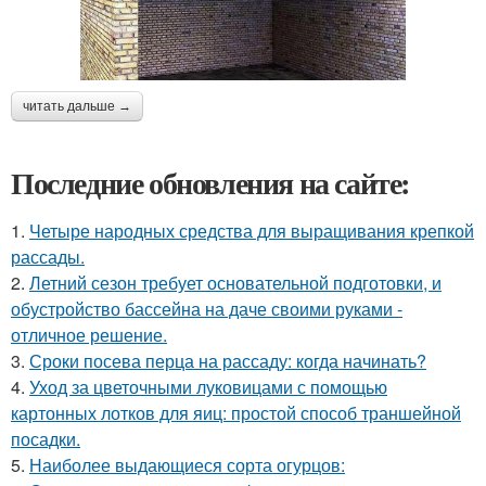
читать дальше →
Последние обновления на сайте:
1.
Четыре народных средства для выращивания крепкой
рассады.
2.
Летний сезон требует основательной подготовки, и
обустройство бассейна на даче своими руками -
отличное решение.
3.
Сроки посева перца на рассаду: когда начинать?
4.
Уход за цветочными луковицами с помощью
картонных лотков для яиц: простой способ траншейной
посадки.
5.
Наиболее выдающиеся сорта огурцов: