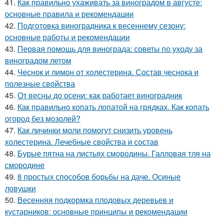
41.
Как правильно ухаживать за виноградом в августе:
основные правила и рекомендации
42.
Подготовка виноградника к весеннему сезону:
основные работы и рекомендации
43.
Первая помощь для винограда: советы по уходу за
виноградом летом
44.
Чеснок и лимон от холестерина. Состав чеснока и
полезные свойства
45.
От весны до осени: как работает виноградник
46.
Как правильно копать лопатой на грядках. Как копать
огород без мозолей?
47.
Как личинки моли помогут снизить уровень
холестерина. Лечебные свойства и состав
48.
Бурые пятна на листьях смородины. Галловая тля на
смородине
49.
8 простых способов борьбы на даче. Осиные
ловушки
50.
Весенняя подкормка плодовых деревьев и
кустарников: основные принципы и рекомендации