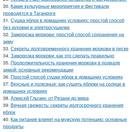
30.
Какие культурные мероприятия и фестивали
проводятся в Таганроге
31.
Сушка яблок в домашних условиях: простой способ
без духовки и электросушилки
32.
Заморозка моркови: простой способ сохранения на
зиму
33.
Секреты долговременного хранения моркови в песке
34.
Заморозка моркови: как это сделать правильно
35.
Продолжительность хранения моркови в подвале
зимой: основные рекомендации
36.
Простой способ сушки яблок в домашних условиях
37.
Вкусные и полезные: как сушить яблоки на солнце в
домашних условиях
38.
Алексей Глызин: от Рязани до мира
39.
Вечная свежесть: секреты долгосрочного хранения
яблок
40.
Как питание влияет на мужскую потенцию: основные
продукты