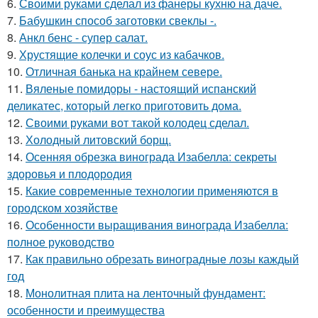
6.
Своими руками сделал из фанеры кухню на даче.
7.
Бабушкин способ заготовки свеклы -.
8.
Анкл бенс - супер салат.
9.
Хрустящие колечки и соус из кабачков.
10.
Отличная банька на крайнем севере.
11.
Вяленые помидоры - настоящий испанский
деликатес, который легко приготовить дома.
12.
Своими руками вот такой колодец сделал.
13.
Холодный литовский борщ.
14.
Осенняя обрезка винограда Изабелла: секреты
здоровья и плодородия
15.
Какие современные технологии применяются в
городском хозяйстве
16.
Особенности выращивания винограда Изабелла:
полное руководство
17.
Как правильно обрезать виноградные лозы каждый
год
18.
Монолитная плита на ленточный фундамент:
особенности и преимущества