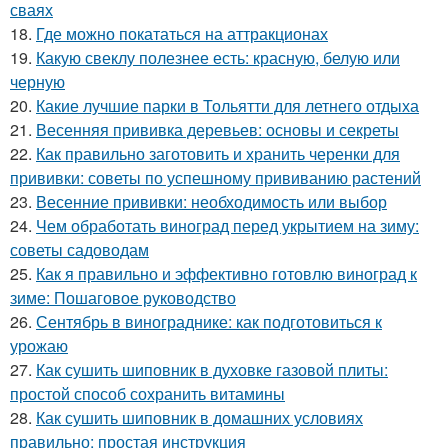
сваях
18.
Где можно покататься на аттракционах
19.
Какую свеклу полезнее есть: красную, белую или
черную
20.
Какие лучшие парки в Тольятти для летнего отдыха
21.
Весенняя прививка деревьев: основы и секреты
22.
Как правильно заготовить и хранить черенки для
прививки: советы по успешному прививанию растений
23.
Весенние прививки: необходимость или выбор
24.
Чем обработать виноград перед укрытием на зиму:
советы садоводам
25.
Как я правильно и эффективно готовлю виноград к
зиме: Пошаговое руководство
26.
Сентябрь в винограднике: как подготовиться к
урожаю
27.
Как сушить шиповник в духовке газовой плиты:
простой способ сохранить витамины
28.
Как сушить шиповник в домашних условиях
правильно: простая инструкция