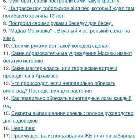
6.
Муж, брат, свояк построили сами такую красоту.
7.
На трассе под тобольском жил пёс, который ждал там
погибшего хозяина 13 лет.
8.
Построил своими руками беседку для бесед.
9.
"Мадам Морковка" -. Вкусный и остренький салат на
зиму.
10.
Своими руками вот такой колодец сделал.
11.
Какие образовательные учреждения Москвы имеют
богатую историю
12.
Какие мастер-классы или творческие встречи
проводятся в Арзамасе
13.
Что происходит, если неправильно обрезать
виноград? Последствия для растения
14.
Как правильно обрезать виноградные лозы каждый
год
15.
Секреты выращивания свеклы: полное руководство
для садоводов
16.
Headlines:
17.
Преимущества использования ЖБ плит на забивных