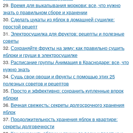
29.
Время для выкапывания моркови: все, что нужно
знать о правильном сборе и хранении
30.
Сделать цукаты из яблок в домашней сушилке:
простой рецепт
31.
Электросушилка для фруктов: рецепты и полезные
советы
32.
Сохраняйте фрукты на зиму: как правильно сушить
яблоки и груши в электросушилке
33.
Расписание группы Анимация в Краснодаре: все, что
нужно знать
34.
Сушь свои овощи и фрукты с помощью этих 25
полезных советов и рецептов
35.
Просто и эффективно: сохранить купленные впрок
яблоки
36.
Вечная свежесть: секреты долгосрочного хранения
яблок
37.
Продолжительность хранения яблок в квартире:
секреты долговечности