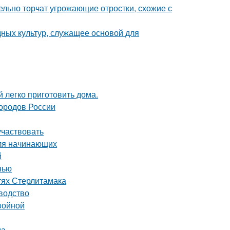
тельно торчат угрожающие отростки, схожие с
ных культур, служащее основой для
 легко приготовить дома.
городов России
участвовать
для начинающих
й
нью
тях Стерлитамака
водство
войной
да