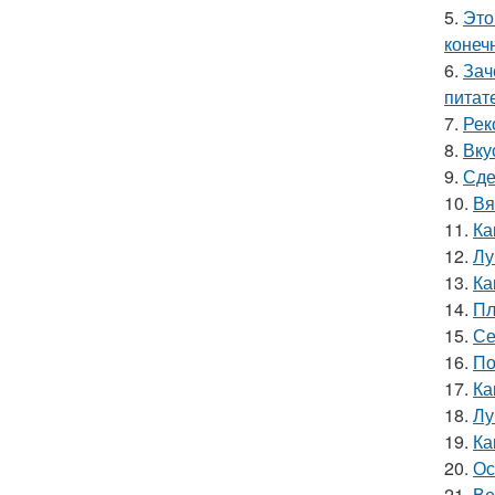
5.
Это
конеч
6.
Зач
питат
7.
Рек
8.
Вку
9.
Сде
10.
Вя
11.
Ка
12.
Лу
13.
Ка
14.
Пл
15.
Се
16.
По
17.
Ка
18.
Лу
19.
Ка
20.
Ос
21.
Ве