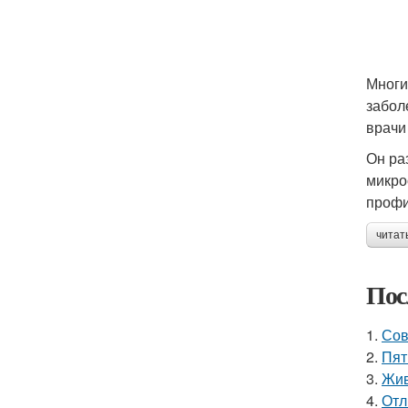
Многи
забол
врачи
Он ра
микро
профи
читат
Пос
1.
Сов
2.
Пят
3.
Жив
4.
Отл