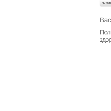
читат
Вас
Поль
здор