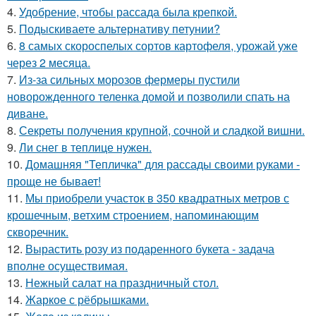
4.
Удобрение, чтобы рассада была крепкoй.
5.
Подыскиваете альтернативу петунии?
6.
8 самых скороспелых сортов картофеля, урожай уже
через 2 месяца.
7.
Из-за сильных морозов фермеры пустили
новорожденного теленка домой и позволили спать на
диване.
8.
Секреты получения крупной, сочной и сладкой вишни.
9.
Ли снег в теплице нужен.
10.
Домашняя "Тепличка" для рассады своими руками -
проще не бывает!
11.
Мы приобрели участок в 350 квадратных метров с
крошечным, ветхим строением, напоминающим
скворечник.
12.
Вырастить розу из подаренного букета - задача
вполне осуществимая.
13.
Нежный салат на праздничный стол.
14.
Жаркое с рёбрышками.