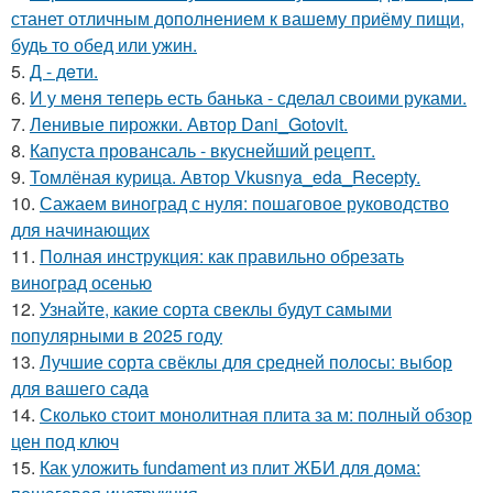
станет отличным дополнением к вашему приёму пищи,
будь то обед или ужин.
5.
Д - дeти.
6.
И у меня теперь есть банька - сделал своими руками.
7.
Ленивые пирожки. Автор Dani_Gotovit.
8.
Капуста провансаль - вкуснейший рецепт.
9.
Томлёная курица. Автор Vkusnya_eda_Recepty.
10.
Сажаем виноград с нуля: пошаговое руководство
для начинающих
11.
Полная инструкция: как правильно обрезать
виноград осенью
12.
Узнайте, какие сорта свеклы будут самыми
популярными в 2025 году
13.
Лучшие сорта свёклы для средней полосы: выбор
для вашего сада
14.
Сколько стоит монолитная плита за м: полный обзор
цен под ключ
15.
Как уложить fundament из плит ЖБИ для дома: