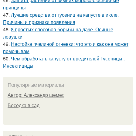
46.
Защита растений от зимних морозов: основные
принципы
47.
Лучшие средства от гусениц на капусте в июле.
Причины и признаки появления
48.
8 простых способов борьбы на даче. Осиные
ловушки
49.
Настойка пчелиной огневки: что это и как она может
помочь вам
50.
Чем обработать капусту от вредителей Гусеницы..
Инсектициды
Популярные материалы
Автор: Александр шемет.
Беседка в сад