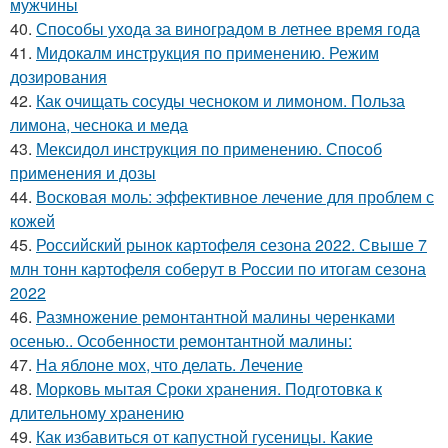
мужчины
40.
Способы ухода за виноградом в летнее время года
41.
Мидокалм инструкция по применению. Режим
дозирования
42.
Как очищать сосуды чесноком и лимоном. Польза
лимона, чеснока и меда
43.
Мексидол инструкция по применению. Способ
применения и дозы
44.
Восковая моль: эффективное лечение для проблем с
кожей
45.
Российский рынок картофеля сезона 2022. Свыше 7
млн тонн картофеля соберут в России по итогам сезона
2022
46.
Размножение ремонтантной малины черенками
осенью.. Особенности ремонтантной малины:
47.
На яблоне мох, что делать. Лечение
48.
Морковь мытая Сроки хранения. Подготовка к
длительному хранению
49.
Как избавиться от капустной гусеницы. Какие