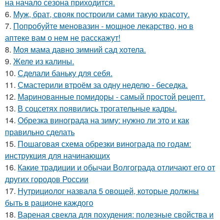
на начало сезона приходится.
6.
Муж, брат, свояк построили сами такую красоту.
7.
Попробуйте меновазин - мощное лекарство, но в
аптеке вам о нем не расскажут!
8.
Моя мама давно зимний сад хотела.
9.
Желе из калины.
10.
Сделали баньку для себя.
11.
Смастерили втроём за одну неделю - беседка.
12.
Маринованные помидоры - самый простой рецепт.
13.
В соцсетях появились трогательные кадры.
14.
Обрезка винограда на зиму: нужно ли это и как
правильно сделать
15.
Пошаговая схема обрезки винограда по годам:
инструкция для начинающих
16.
Какие традиции и обычаи Волгограда отличают его от
других городов России
17.
Нутрициолог назвала 5 овощей, которые должны
быть в рационе каждого
18.
Вареная свекла для похудения: полезные свойства и