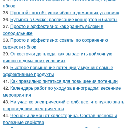
яблок
35.
Простой способ сушки яблок в домашних условиях
36.
Бутырка в Омске: расписание концертов и билеты
37.
Просто и эффективно: как хранить яблоки в
холодильнике
38.
Просто и эффективно: советы по сохранению
свежести яблок
39.
От косточки до плода: как вырастить войлочную
вишню в домашних условиях
40.
Быстрое повышение потенции у мужчин: самые
эффективные продукты
41.
Как правильно питаться для повышения потенции
42.
Календарь работ по уходу за виноградом: весенние
мероприятия
43.
На участке электрический столб: все, что нужно знать
о проведении электричества
44.
Чеснок и лимон от холестерина. Состав чеснока и
полезные свойства