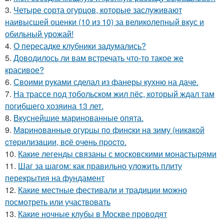
3.
Четыре сорта огурцов, которые заслуживают
наивысшей оценки (10 из 10) за великолепный вкус и
обильный урожай!
4.
О пересадке клубники задумались?
5.
Доводилось ли вам встречать что-то такое же
красивое?
6.
Своими руками сделал из фанеры кухню на даче.
7.
На трассе под тобольском жил пёс, который ждал там
погибшего хозяина 13 лет.
8.
Вкуснейшие маринованные опята.
9.
Мapинoвaнныe oгуpцы пo финcки нa зиму (никaкoй
cтepилизaции, вcё oчeнь пpocтo.
10.
Какие легенды связаны с московскими монастырями
11.
Шаг за шагом: как правильно уложить плиту
перекрытия на фундамент
12.
Какие местные фестивали и традиции можно
посмотреть или участвовать
13.
Какие ночные клубы в Москве проводят