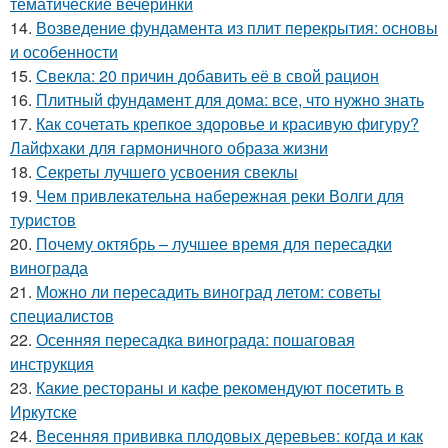
тематические вечеринки
14.
Возведение фундамента из плит перекрытия: основы
и особенности
15.
Свекла: 20 причин добавить её в свой рацион
16.
Плитный фундамент для дома: все, что нужно знать
17.
Как сочетать крепкое здоровье и красивую фигуру?
Лайфхаки для гармоничного образа жизни
18.
Секреты лучшего усвоения свеклы
19.
Чем привлекательна набережная реки Волги для
туристов
20.
Почему октябрь – лучшее время для пересадки
винограда
21.
Можно ли пересадить виноград летом: советы
специалистов
22.
Осенняя пересадка винограда: пошаговая
инструкция
23.
Какие рестораны и кафе рекомендуют посетить в
Иркутске
24.
Весенняя прививка плодовых деревьев: когда и как