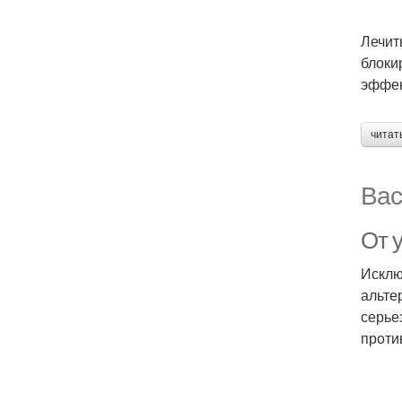
Лечит
блоки
эффек
читат
Вас
От 
Исклю
альте
серье
проти