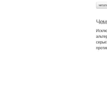
читат
Чем
Исклю
альте
серье
проти