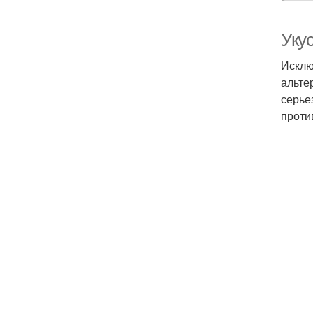
Уку
Исклю
альте
серье
проти