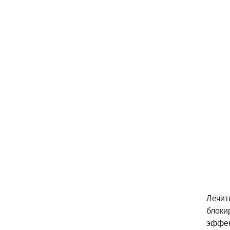
Лечит
блоки
эффек