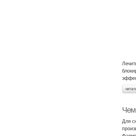
Лечит
блоки
эффек
читат
Чем
Для с
произ
Фармп