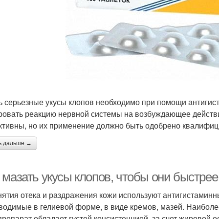
ь серьезные укусы клопов необходимо при помощи антигист
ровать реакцию нервной системы на возбуждающее действи
тивны, но их применение должно быть одобрено квалифи
ь дальше →
 мазать укусы клопов, чтобы они быстрее
нятия отека и раздражения кожи используют антигистамин
водимые в гелиевой форме, в виде кремов, мазей. Наибол
репарат обладает густой консистенцией, за счет жировой 