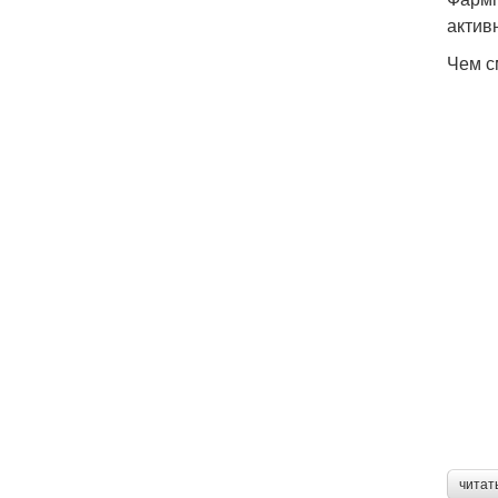
актив
Чем с
читат