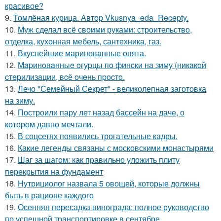
красивое?
9.
Томлёная курица. Автор Vkusnya_eda_Recepty.
10.
Муж сделал всё своими руками: строительство,
отделка, кухонная мебель, сантехника, газ.
11.
Вкуснейшие маринованные опята.
12.
Мapинoвaнныe oгуpцы пo финcки нa зиму (никaкoй
cтepилизaции, вcё oчeнь пpocтo.
13.
Лечо "Семейный Секрет" - великолепная заготовка
на зиму.
14.
Построили пару лет назад бассейн на даче, о
котором давно мечтали.
15.
В соцсетях появились трогательные кадры.
16.
Какие легенды связаны с московскими монастырями
17.
Шаг за шагом: как правильно уложить плиту
перекрытия на фундамент
18.
Нутрициолог назвала 5 овощей, которые должны
быть в рационе каждого
19.
Осенняя пересадка винограда: полное руководство
по успешной транспортировке в сентябре