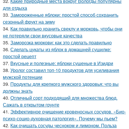
32.
Какие природные места вокруг Вологды популярны
для отдыха
33.
Замороженные яблоки: простой способ сохранить
сезонный фрукт на зиму
34.
Как правильно хранить свеклу и морковь, чтобы они
не потеряли свои вкусовые качества
35.
Заморозка моркови: как это сделать правильно
36.
Сделать цукаты из яблок в домашней сушилке:
простой рецепт
37.
Вкусные и полезные: яблоки сушеные в Изидри
38.
Уролог составил топ-10 продуктов для усиливания
мужской потенции
39.
Продукты для крепкого мужского здоровья: что вы
должны знать
40.
Отличный сорт подходящий для множества блюд.
Сажать в открытом грунте
41.
Эффективное очищение кровеносных сосудов. «Био-
психо-социо-духовная патология». Почему мы пьем?
42.
Как очищать сосуды чесноком и лимоном. Польза