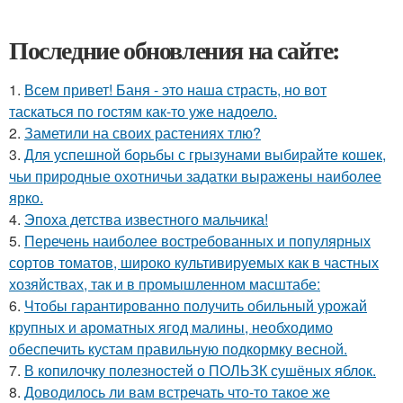
Последние обновления на сайте:
1.
Всем привет! Баня - это наша страсть, но вот
таскаться по гостям как-то уже надоело.
2.
Заметили на своих растениях тлю?
3.
Для успешной борьбы с грызунами выбирайте кошек,
чьи природные охотничьи задатки выражены наиболее
ярко.
4.
Эпоха детства известного мальчика!
5.
Перечень наиболее востребованных и популярных
сортов томатов, широко культивируемых как в частных
хозяйствах, так и в промышленном масштабе:
6.
Чтобы гарантированно получить обильный урожай
крупных и ароматных ягод малины, необходимо
обеспечить кустам правильную подкормку весной.
7.
В копилочку полезностей о ПОЛЬЗК сушёных яблок.
8.
Доводилось ли вам встречать что-то такое же