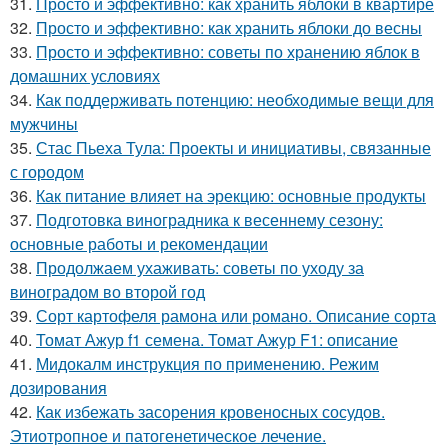
31.
Просто и эффективно: как хранить яблоки в квартире
32.
Просто и эффективно: как хранить яблоки до весны
33.
Просто и эффективно: советы по хранению яблок в
домашних условиях
34.
Как поддерживать потенцию: необходимые вещи для
мужчины
35.
Стас Пьеха Тула: Проекты и инициативы, связанные
с городом
36.
Как питание влияет на эрекцию: основные продукты
37.
Подготовка виноградника к весеннему сезону:
основные работы и рекомендации
38.
Продолжаем ухаживать: советы по уходу за
виноградом во второй год
39.
Сорт картофеля рамона или романо. Описание сорта
40.
Томат Ажур f1 семена. Томат Ажур F1: описание
41.
Мидокалм инструкция по применению. Режим
дозирования
42.
Как избежать засорения кровеносных сосудов.
Этиотропное и патогенетическое лечение.