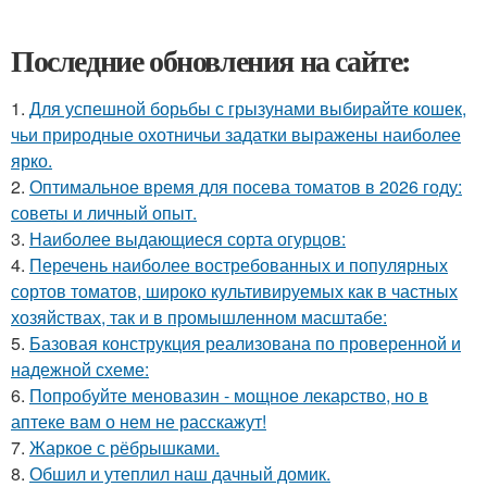
Последние обновления на сайте:
1.
Для успешной борьбы с грызунами выбирайте кошек,
чьи природные охотничьи задатки выражены наиболее
ярко.
2.
Оптимальное время для посева томатов в 2026 году:
советы и личный опыт.
3.
Наиболее выдающиеся сорта огурцов:
4.
Перечень наиболее востребованных и популярных
сортов томатов, широко культивируемых как в частных
хозяйствах, так и в промышленном масштабе:
5.
Базовая конструкция реализована по проверенной и
надежной схеме:
6.
Попробуйте меновазин - мощное лекарство, но в
аптеке вам о нем не расскажут!
7.
Жаркое с рёбрышками.
8.
Обшил и утеплил наш дачный домик.