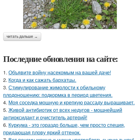
читать дальше →
Последние обновления на сайте:
1.
Объявите войну насекомым на вашей даче!
2.
Когда и как сажать бархатцы.
3.
Стимулирование жимолости к обильному
плодоношению: подкормка в период цветения.
4.
Моя соседка мощную и крепкую рассаду выращивает.
5.
Живой антибиотик от всех недугов - мощнейший
антиоксидант и очиститель артерий!
6.
Куркума - это гораздо больше, чем просто специя,
придающая плову яркий оттенок.
7.
Вот почему можно и нужно употреблять сырую тыкву!