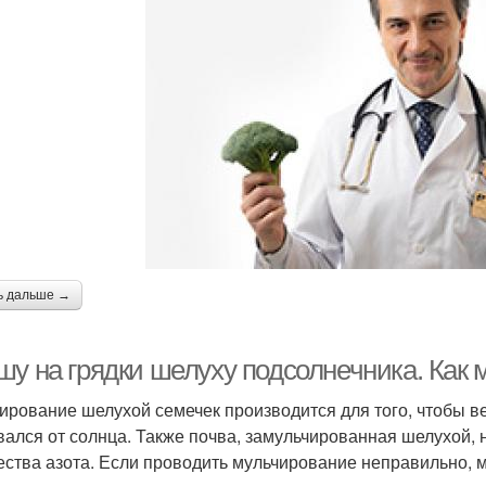
ь дальше →
шу на грядки шелуху подсолнечника. Как 
ирование шелухой семечек производится для того, чтобы в
вался от солнца. Также почва, замульчированная шелухой, н
ества азота. Если проводить мульчирование неправильно, 