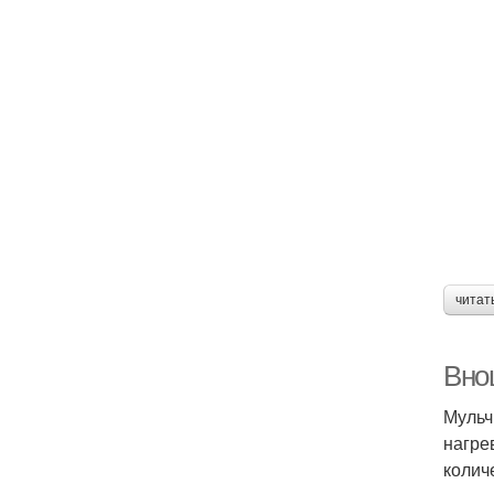
читат
Вно
Мульч
нагре
колич