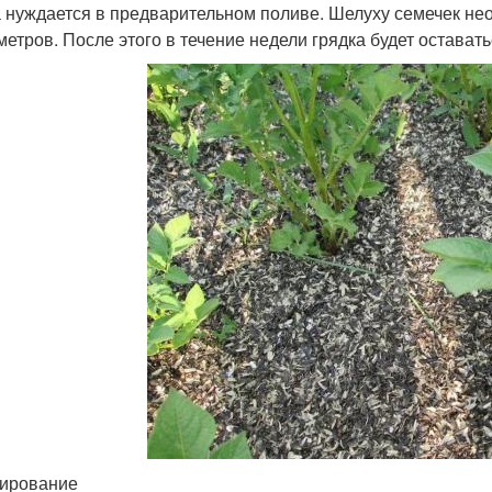
 нуждается в предварительном поливе. Шелуху семечек нео
метров. После этого в течение недели грядка будет остават
ирование