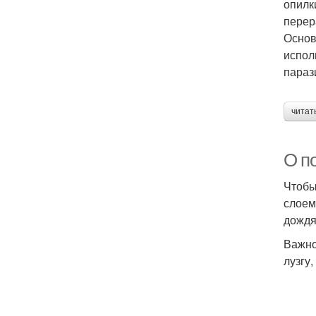
опилк
перер
Основ
испол
параз
читат
О п
Чтобы
слоем
дождя
Важно
лузгу