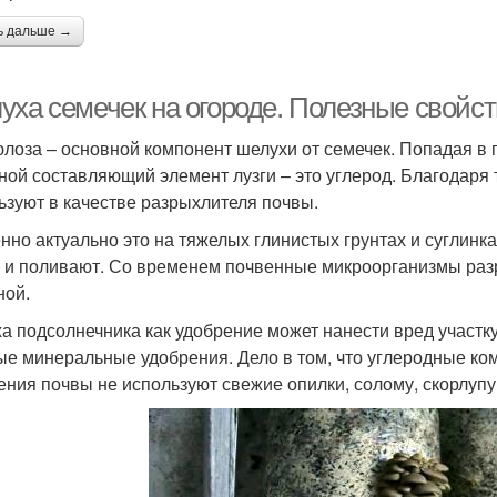
ь дальше →
уха семечек на огороде. Полезные свойст
лоза – основной компонент шелухи от семечек. Попадая в гр
ной составляющий элемент лузги – это углерод. Благодаря т
ьзуют в качестве разрыхлителя почвы.
нно актуально это на тяжелых глинистых грунтах и суглинка
 и поливают. Со временем почвенные микроорганизмы разр
ной.
а подсолнечника как удобрение может нанести вред участку 
ые минеральные удобрения. Дело в том, что углеродные ком
ения почвы не используют свежие опилки, солому, скорлупу