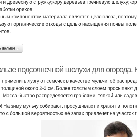
и и древесную стружку;кору деревьев;гречневую шелуху;ко
аботки орехов.
ным компонентом материала является целлюлоза, поэтому
ьзуют органические отходы с целью насыщения почвы поле
итов.
ь дальше →
ользе подсолнечной шелухи для огорода. 
 применить лузгу от семечек в качестве мульчи, её распре
 толщиной около 2-3 см. Более толстым слоем просыпают д
. Масса быстро распределяется граблями, тяпкой или садо
! На зиму мульчу собирают, просушивают и хранят в полот
, то с большой вероятностью её запах привлечет на участок