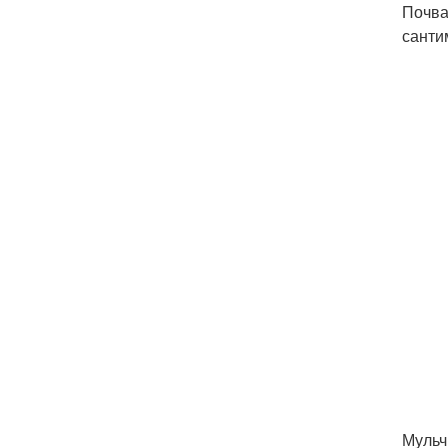
Почва
санти
Мульч