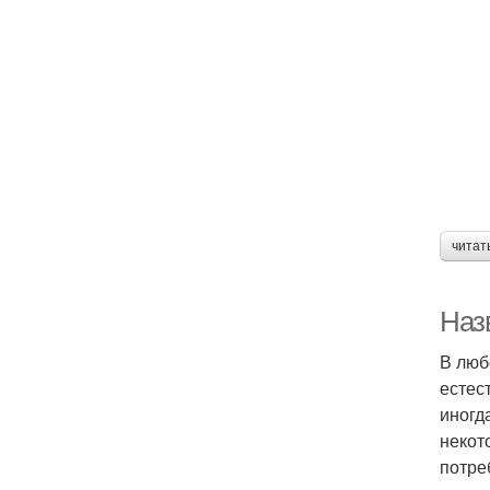
читат
Наз
В люб
естес
иногд
некот
потре