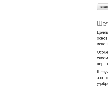
читат
Шел
Целлю
основ
испол
Особе
слоем
перег
Шелух
азотн
удобр